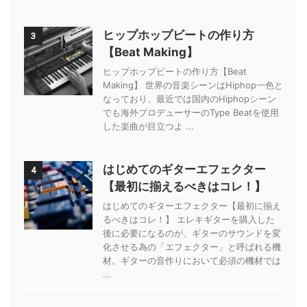
ヒップホップビートの作り方
3
【Beat Making】
ヒップホップビートの作り方【Beat
Making】 世界の音楽シーンはHiphop一色と
なっており、最近では国内のHiphopシーン
でも海外プロデューサーのType Beatを使用
した楽曲が目立つよ ...
はじめてのギターエフェクター
4
【最初に揃えるべきはコレ！】
はじめてのギターエフェクター【最初に揃え
るべきはコレ！】 エレキギターを購入した
後に必要になるのが、ギターのサウンドを変
化させる為の「エフェクター」と呼ばれる機
材。ギターの音作りにおいて必須の機材では
...