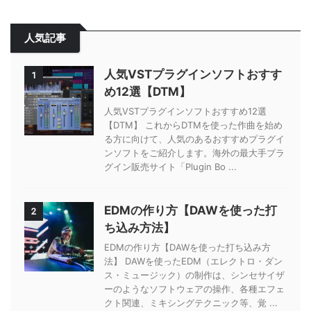
人気記事
人気VSTプラグインソフトおすす
1
め12選【DTM】
人気VSTプラグインソフトおすすめ12選
【DTM】 これからDTMを使った作曲を始め
る方に向けて、人気のあるおすすめプラグイ
ンソフトをご紹介します。海外の最大手プラ
グイン販売サイト「Plugin Bo ...
EDMの作り方【DAWを使った打
2
ち込み方法】
EDMの作り方【DAWを使った打ち込み方
法】 DAWを使ったEDM（エレクトロ・ダン
ス・ミュージック）の制作は、シンセサイザ
ーのようなソフトウェアの操作、各種エフェ
クト関連、ミキシングテクニック等、覚 ...