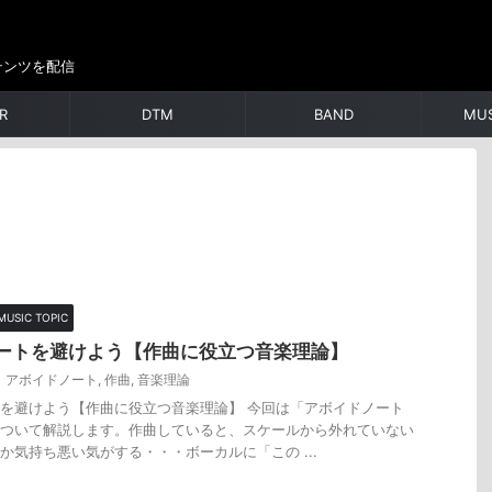
テンツを配信
R
DTM
BAND
MUS
MUSIC TOPIC
ートを避けよう【作曲に役立つ音楽理論】
アボイドノート
,
作曲
,
音楽理論
を避けよう【作曲に役立つ音楽理論】 今回は「アボイドノート
ついて解説します。作曲していると、スケールから外れていない
か気持ち悪い気がする・・・ボーカルに「この ...