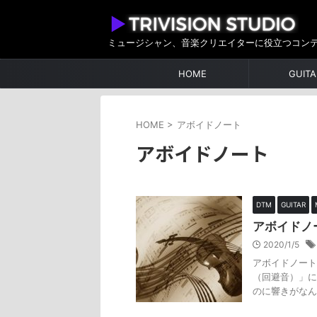
ミュージシャン、音楽クリエイターに役立つコン
HOME
GUITA
HOME
>
アボイドノート
アボイドノート
DTM
GUITAR
アボイドノ
2020/1/5
アボイドノート
（回避音）」に
のに響きがなん