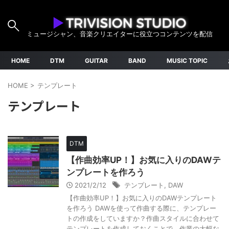
ミュージシャン、音楽クリエイターに役立つコンテンツを配信
HOME
DTM
GUITAR
BAND
MUSIC TOPIC
HOME
>
テンプレート
テンプレート
DTM
【作曲効率UP！】お気に入りのDAWテ
ンプレートを作ろう
2021/2/12
テンプレート
,
DAW
【作曲効率UP！】お気に入りのDAWテンプレート
を作ろう DAWを使って作曲する際に、テンプレー
トの作成をしていますか？作曲スタイルに合わせて
テンプレートを作成しておくことで、作業の大幅な