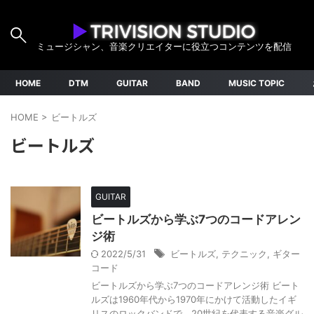
ミュージシャン、音楽クリエイターに役立つコンテンツを配信
HOME
DTM
GUITAR
BAND
MUSIC TOPIC
HOME
>
ビートルズ
ビートルズ
GUITAR
ビートルズから学ぶ7つのコードアレン
ジ術
2022/5/31
ビートルズ
,
テクニック
,
ギター
コード
ビートルズから学ぶ7つのコードアレンジ術 ビート
ルズは1960年代から1970年にかけて活動したイギ
リスのロックバンドで、20世紀を代表する音楽グル