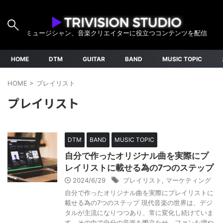
ミュージシャン、音楽クリエイターに役立つコンテンツを配信
HOME
DTM
GUITAR
BAND
MUSIC TOPIC
HOME
>
プレイリスト
プレイリスト
DTM
BAND
MUSIC TOPIC
自分で作ったオリジナル曲を実際にプ
レイリストに載せる為の7つのステップ
2024/6/29
プレイリスト
,
マーケティング
自分で作ったオリジナル曲を実際にプレイリストに
載せる為の7つのステップ 現代音楽の世界は、デジ
タルが主流になりつつあり、常に変化し続けていま
す。その中で自分の音楽を際立たせ、ファンを増や