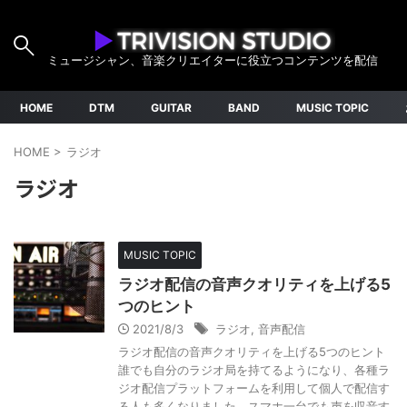
ミュージシャン、音楽クリエイターに役立つコンテンツを配信
HOME
DTM
GUITAR
BAND
MUSIC TOPIC
HOME
>
ラジオ
ラジオ
MUSIC TOPIC
ラジオ配信の音声クオリティを上げる5
つのヒント
2021/8/3
ラジオ
,
音声配信
ラジオ配信の音声クオリティを上げる5つのヒント
誰でも自分のラジオ局を持てるようになり、各種ラ
ジオ配信プラットフォームを利用して個人で配信す
る人も多くなりました。スマホ一台でも声を収音す