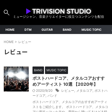
ミュージシャン、音楽クリエイターに役立つコンテンツを配信
HOME
DTM
GUITAR
BAND
MUSIC TOPIC
HOME
>
レビュー
レビュー
BAND
MUSIC TOPIC
ポストハードコア、メタルコアおすす
めアーティスト 10選 【2020年】
2020/9/20
レビュー
,
メタルコア
,
ポストハ
ードコア
,
バンド
ポストハードコア、メタルコアのおすすめアーティ
ストをご紹介します。 ポストハードコア、メタルコ
アに最近ハマった方や、普段から聴いてるけどる時