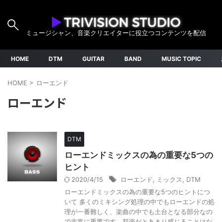
ミュージシャン、音楽クリエイターに役立つコンテンツを配信
HOME
DTM
GUITAR
BAND
MUSIC TOPIC
HOME
>
ローエンド
ローエンド
DTM
ローエンドミックスの為の重要な5つの
ヒント
2020/4/15
ローエンド
,
ミックス
,
DTM
ローエンドミックスの為の重要な5つのヒントにつ
いて 多くのミキシング処理の中でもローエンドの処
理が一番難しく、楽曲の中でも土台となる部分なの
で非常に重要です。邦楽だとあまり感じることはな