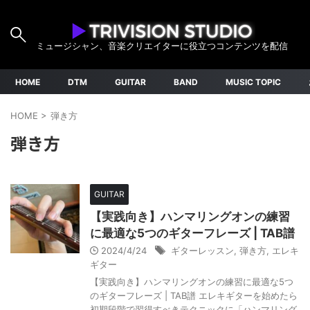
ミュージシャン、音楽クリエイターに役立つコンテンツを配信
HOME
DTM
GUITAR
BAND
MUSIC TOPIC
HOME
>
弾き方
弾き方
GUITAR
【実践向き】ハンマリングオンの練習
に最適な5つのギターフレーズ | TAB譜
2024/4/24
ギターレッスン
,
弾き方
,
エレキ
ギター
【実践向き】ハンマリングオンの練習に最適な5つ
のギターフレーズ | TAB譜 エレキギターを始めたら
初期段階で習得すべきテクニックに「ハンマリング