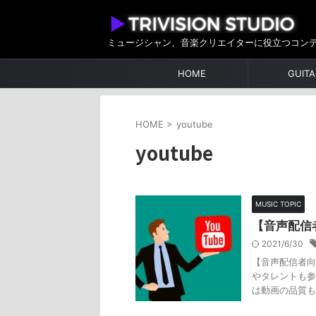
ミュージシャン、音楽クリエイターに役立つコン
HOME
GUITA
HOME
>
youtube
youtube
MUSIC TOPIC
【音声配信
2021/6/30
【音声配信者向
やタレントも参
は動画の品質も