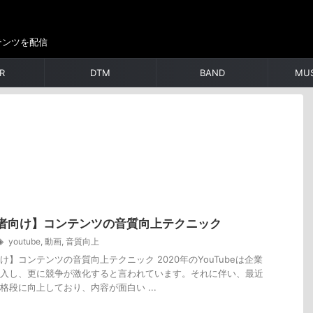
テンツを配信
R
DTM
BAND
MUS
者向け】コンテンツの音質向上テクニック
youtube
,
動画
,
音質向上
け】コンテンツの音質向上テクニック 2020年のYouTubeは企業
入し、更に競争が激化すると言われています。それに伴い、最近
格段に向上しており、内容が面白い ...