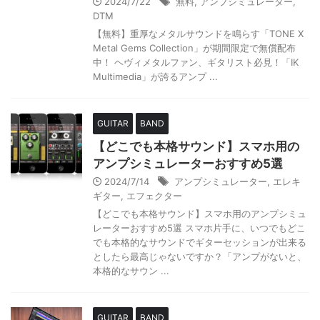
2024/7/22
無料
,
アンプシミュレーター
,
DTM
【無料】重厚なメタルサウンドを鳴らす「TONE X
Metal Gems Collection」が期間限定で無償配布
中！ ヘヴィメタルファン、ギタリスト必見！「IK
Multimedia」が誇るアンプ ...
GUITAR
BAND
【どこでも本格サウンド】スマホ用の
アンプシミュレーターおすすめ5選
2024/7/14
アンプシミュレーター
,
エレキ
ギター
,
エフェクター
【どこでも本格サウンド】スマホ用のアンプシミュ
レーターおすすめ5選 スマホ片手に、いつでもどこ
でも本格的なサウンドでギターセッションが出来る
としたら最高じゃないですか？「アンプがないと、
本格的なサウン ...
GUITAR
BAND