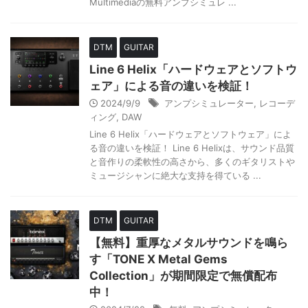
Multimediaの無料アンプシミュレ ...
DTM
GUITAR
Line 6 Helix「ハードウェアとソフトウ
ェア」による音の違いを検証！
2024/9/9
アンプシミュレーター
,
レコーデ
ィング
,
DAW
Line 6 Helix「ハードウェアとソフトウェア」によ
る音の違いを検証！ Line 6 Helixは、サウンド品質
と音作りの柔軟性の高さから、多くのギタリストや
ミュージシャンに絶大な支持を得ている ...
DTM
GUITAR
【無料】重厚なメタルサウンドを鳴ら
す「TONE X Metal Gems
Collection」が期間限定で無償配布
中！