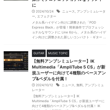
に
2024/10/24
ニュース
,
アンプシミュレータ
ー
,
エフェクター
メタル系ハイゲイン向けに調整された「POD
Express Black」が登場！簡単操作でプロフェッシ
ョナルなサウンドに Line 6から、メタル系のハイゲ
イン向けに調整された新しいコンパクト・ギター ...
GUITAR
MUSIC TOPIC
【無料アンプシミュレーター】IK
Multimedia「AmpliTube 5 CS」が新
規ユーザーに向けて4種類のベースアン
プ&ペダルを付属！
2024/10/12
ニュース
,
無料
,
アンプシミュ
レーター
【無料アンプシミュレーター】IK
Multimedia「AmpliTube 5 CS」が新規ユーザーに
向けて4種類のベースアンプ&ペダルを付属！ IK