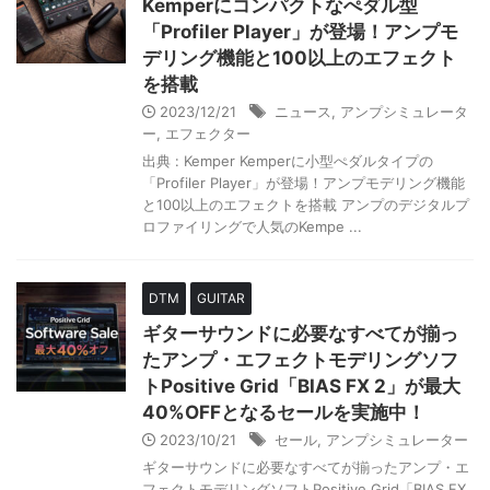
Kemperにコンパクトなぺダル型
「Profiler Player」が登場！アンプモ
デリング機能と100以上のエフェクト
を搭載
2023/12/21
ニュース
,
アンプシミュレータ
ー
,
エフェクター
出典 : Kemper Kemperに小型ぺダルタイプの
「Profiler Player」が登場！アンプモデリング機能
と100以上のエフェクトを搭載 アンプのデジタルプ
ロファイリングで人気のKempe ...
DTM
GUITAR
ギターサウンドに必要なすべてが揃っ
たアンプ・エフェクトモデリングソフ
トPositive Grid「BIAS FX 2」が最大
40%OFFとなるセールを実施中！
2023/10/21
セール
,
アンプシミュレーター
ギターサウンドに必要なすべてが揃ったアンプ・エ
フェクトモデリングソフトPositive Grid「BIAS FX