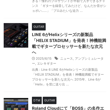
ぎる！憧れのプロサウンドが半額で入手できるチャ
ンス 「ギターを録音してみたけど、なんだか音がシ
ョボい……」「プロみたいな迫力 ...
GUITAR
LINE 6がHelixシリーズの新製品
「HELIX STADIUM」を発表！神機能満
載でギタープロセッサーを新たな次元
へ
2025/6/15
ニュース
,
アンプシミュレータ
ー
,
エレキギター
出典 : Line 6 LINE 6がHelixシリーズの新製品
「HELIX STADIUM」を発表！神機能満載でギター
プロセッサーを新たな次元へ 2015年、Line 6が
「Helix」を世に送り出 ...
DTM
GUITAR
Roland Cloudにて「BOSS」の名作エ