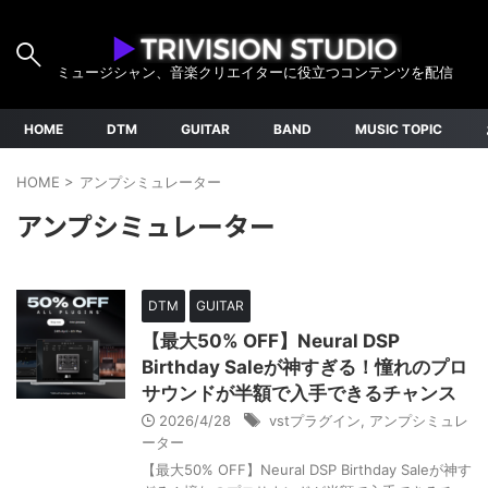
ミュージシャン、音楽クリエイターに役立つコンテンツを配信
HOME
DTM
GUITAR
BAND
MUSIC TOPIC
HOME
>
アンプシミュレーター
アンプシミュレーター
DTM
GUITAR
【最大50% OFF】Neural DSP
Birthday Saleが神すぎる！憧れのプロ
サウンドが半額で入手できるチャンス
2026/4/28
vstプラグイン
,
アンプシミュレ
ーター
【最大50% OFF】Neural DSP Birthday Saleが神す