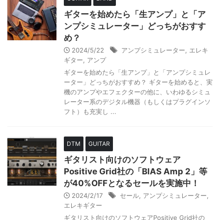
ギターを始めたら「生アンプ」と「ア
ンプシミュレーター」どっちがおすす
め？
2024/5/22
アンプシミュレーター
,
エレキ
ギター
,
アンプ
ギターを始めたら「生アンプ」と「アンプシミュレ
ーター」どっちがおすすめ？ ギターを始めると、実
機のアンプやエフェクターの他に、いわゆるシミュ
レーター系のデジタル機器（もしくはプラグインソ
フト）も充実し ...
DTM
GUITAR
ギタリスト向けのソフトウェア
Positive Grid社の「BIAS Amp 2」等
が40%OFFとなるセールを実施中！
2024/2/17
セール
,
アンプシミュレーター
,
エレキギター
ギタリスト向けのソフトウェアPositive Grid社の