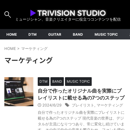
ミュージシャン、音楽クリエイターに役立つコンテンツを配信
HOME
DTM
GUITAR
BAND
MUSIC TOPIC
HOME
>
マーケティング
マーケティング
DTM
BAND
MUSIC TOPIC
自分で作ったオリジナル曲を実際にプ
レイリストに載せる為の7つのステップ
2024/6/29
プレイリスト
,
マーケティング
自分で作ったオリジナル曲を実際にプレイリストに
載せる為の7つのステップ 現代音楽の世界は、デジ
タルが主流になりつつあり、常に変化し続けていま
す。その中で自分の音楽を際立たせ、ファンを増や