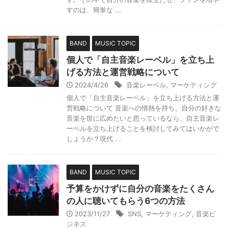
すのは、簡単な ...
BAND
MUSIC TOPIC
個人で「自主音楽レーベル」を立ち上
げる方法と運営戦略について
2024/4/26
音楽レーベル
,
マーケティング
個人で「自主音楽レーベル」を立ち上げる方法と運
営戦略について 音楽への情熱を持ち、自分の好きな
音楽を世に広めたいと思っているなら、自主音楽レ
ーベルを立ち上げることを検討してみてはいかがで
しょうか？現代 ...
BAND
MUSIC TOPIC
予算をかけずに自分の音楽をたくさん
の人に聴いてもらう6つの方法
2023/11/27
SNS
,
マーケティング
,
音楽ビ
ジネス