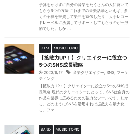
予算をかけずに自分の音楽をたくさんの人に聴いて
もらう6つの方法 これまでの音楽活動といえば、多
くの予算を投資して楽曲を宣伝したり、大手レコー
ドレーベルに所属してサポートしてもらうのが一般
的でした。しか ...
DTM
MUSIC TOPIC
【拡散力UP！】クリエイターに役立つ
5つのSNS成長戦略
2023/6/17
音楽クリエイター
,
SNS
,
マーケ
ティング
【拡散力UP！】クリエイターに役立つ5つのSNS成
長戦略 現代のクリエイターにとって、SNSは自身の
作品を世界に広めるための強力なツールです。しか
し、どのようにSNSを活用すれば拡散力を最大化
し、ファ ...
BAND
MUSIC TOPIC