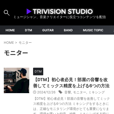
ミュージシャン、音楽クリエイターに役立つコンテンツを配信
HOME
DTM
GUITAR
BAND
MUSIC TOPIC
HOME
>
モニター
モニター
DTM
【DTM】初心者必見！部屋の音響を改
善してミックス精度を上げる6つの方法
2024/12/26
音響
,
モニター
,
ミキシング
【DTM】初心者必見！部屋の音響を改善してミック
ス精度を上げる6つの方法 ミキシングをするときに
は、正確なモニタリング環境がとても重要になりま
す。環境が悪いと録音、編集、ミキシングする時に