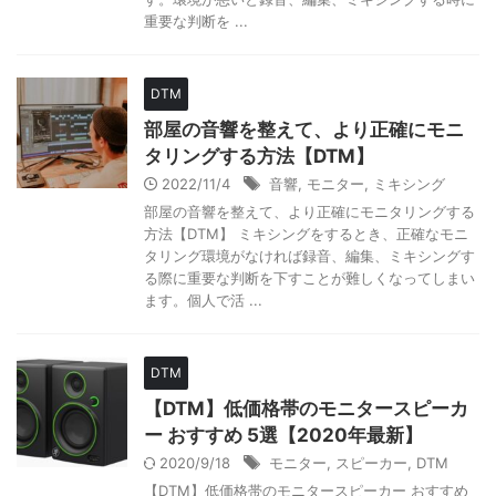
重要な判断を ...
DTM
部屋の音響を整えて、より正確にモニ
タリングする方法【DTM】
2022/11/4
音響
,
モニター
,
ミキシング
部屋の音響を整えて、より正確にモニタリングする
方法【DTM】 ミキシングをするとき、正確なモニ
タリング環境がなければ録音、編集、ミキシングす
る際に重要な判断を下すことが難しくなってしまい
ます。個人で活 ...
DTM
【DTM】低価格帯のモニタースピーカ
ー おすすめ 5選【2020年最新】
2020/9/18
モニター
,
スピーカー
,
DTM
【DTM】低価格帯のモニタースピーカー おすすめ