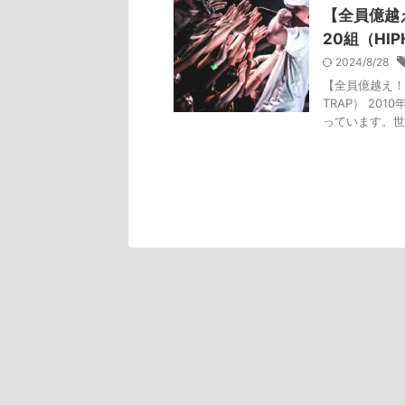
【全員億越
20組（HIP
2024/8/28
【全員億越え！
TRAP） 2
っています。世界的