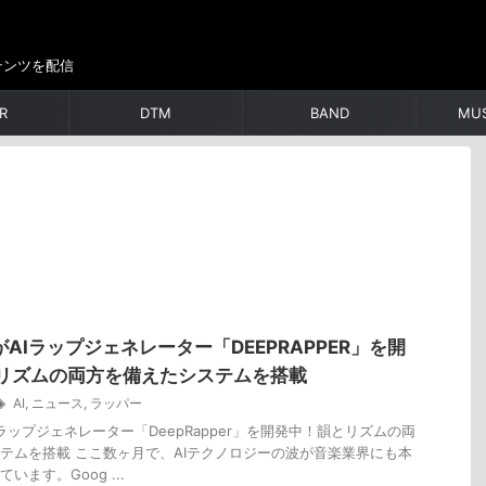
テンツを配信
R
DTM
BAND
MUS
ftがAIラップジェネレーター「DEEPRAPPER」を開
リズムの両方を備えたシステムを搭載
AI
,
ニュース
,
ラッパー
tがAIラップジェネレーター「DeepRapper」を開発中！韻とリズムの両
テムを搭載 ここ数ヶ月で、AIテクノロジーの波が音楽業界にも本
います。Goog ...