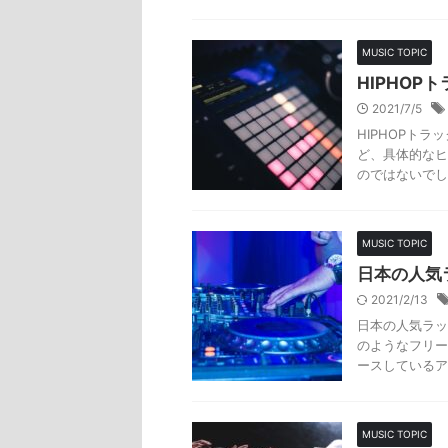
MUSIC TOPIC
HIPHO
2021/7/5
HIPHOPト
ど、具体的なヒ
のではないでし
MUSIC TOPIC
日本の人気
2021/2/13
日本の人気ラッ
のようなフリー
ースしているア
MUSIC TOPIC