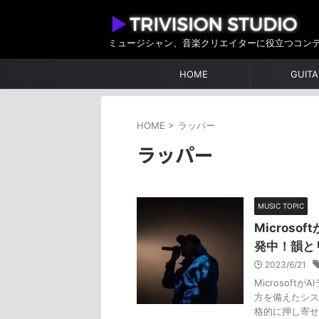
ミュージシャン、音楽クリエイターに役立つコン
HOME
GUITA
HOME
>
ラッパー
ラッパー
MUSIC TOPIC
Microso
発中！韻と
2023/6/21
Microsof
方を備えたシス
格的に押し寄せて