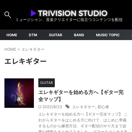
ミュージシャン、音楽クリエイターに役立つコンテンツを配信
HOME
DTM
GUITAR
BAND
MUSIC TOPIC
HOME
>
エレキギター
エレキギター
GUITAR
エレキギターを始める方へ【ギター完
全マップ】
2022/8/23
エレキギター
,
初心者
エレキギターを始める方へ【ギター完全マップ】 こ
れからギターをはじめる方に向けて、はじめに準備
するものから練習方法、ギター配信のやり方まで必
要な情報をまとめてみました。 ギターをはじめる為