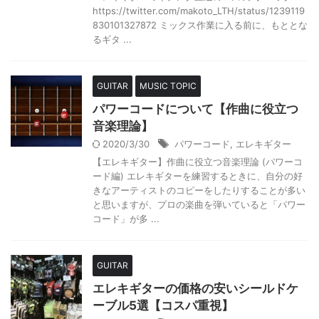
https://twitter.com/makoto_LTH/status/1239119
830101327872 ミックス作業に入る前に、もととな
るギタ ...
GUITAR
MUSIC TOPIC
パワーコードについて【作曲に役立つ
音楽理論】
2020/3/30
パワーコード
,
エレキギター
【エレキギター】作曲に役立つ音楽理論 (パワーコ
ード編) エレキギターを練習するときに、自分の好
きなアーティストのコピーをしたりすることが多い
と思いますが、プロの楽曲を弾いていると「パワー
コード」が多 ...
GUITAR
エレキギターの価格の安いシールドケ
ーブル5選【コスパ重視】