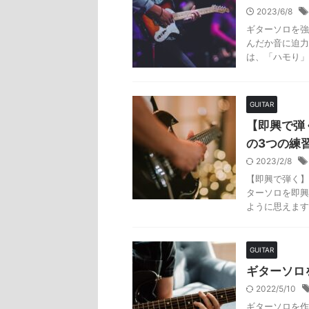
2023/6/8
ギターソロを強
んだか音に迫力
は、「ハモり」
GUITAR
【即興で弾
の3つの練
2023/2/8
【即興で弾く】
ターソロを即興
ように思えます
GUITAR
ギターソロ
2022/5/10
ギターソロを作