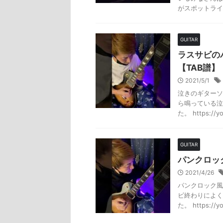
がスポットライ
GUITAR
ラスサビの
【TAB譜】
2021/5/1
泣きのギターソ
ら鳴っている泣
た。 https://yo
GUITAR
パンクロッ
2021/4/26
パンクロック風
ビ終わりによく
た。 https://yo