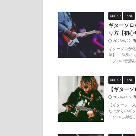
GUITAR
BAND
ギターソロ
り方【初心
2025/9/22
ギターソロが化
単】 「渾身の
「プロの音源み
GUITAR
BAND
【ギターソ
2024/4/15
【ギターソロ入
たばかりのギタ
ーソロに挑戦し