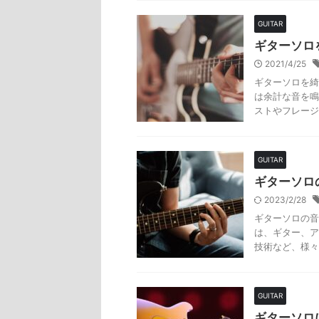
GUITAR
ギターソロ
2021/4/25
ギターソロを綺
は余計な音を鳴
ストやフレージ
GUITAR
ギターソロ
2023/2/28
ギターソロの音
は、ギター、ア
技術など、様々
GUITAR
ギターソロ