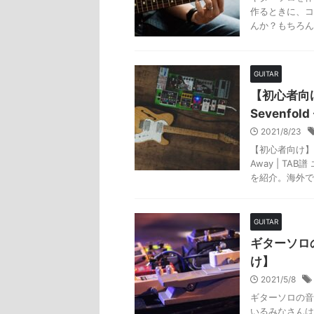
作るときに、コ
んか？もちろん
GUITAR
【初心者向け
Sevenfold 
2021/8/23
【初心者向け】簡単
Away | T
を紹介。海外でも 
GUITAR
ギターソロ
け】
2021/5/8
ギターソロの音
いるみなさんは