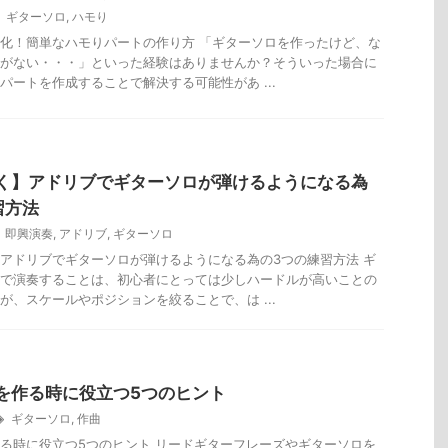
ギターソロ
,
ハモり
化！簡単なハモりパートの作り方 「ギターソロを作ったけど、な
がない・・・」といった経験はありませんか？そういった場合に
パートを作成することで解決する可能性があ ...
く】アドリブでギターソロが弾けるようになる為
習方法
即興演奏
,
アドリブ
,
ギターソロ
アドリブでギターソロが弾けるようになる為の3つの練習方法 ギ
で演奏することは、初心者にとっては少しハードルが高いことの
が、スケールやポジションを絞ることで、は ...
を作る時に役立つ5つのヒント
ギターソロ
,
作曲
る時に役立つ5つのヒント リードギターフレーズやギターソロを