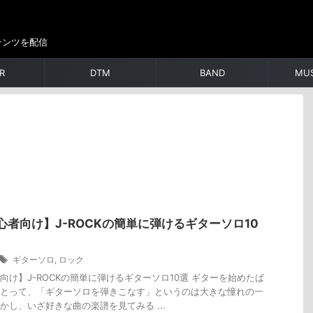
テンツを配信
R
DTM
BAND
MUS
心者向け】J-ROCKの簡単に弾けるギターソロ10
ギターソロ
,
ロック
向け】J-ROCKの簡単に弾けるギターソロ10選 ギターを始めたば
とって、「ギターソロを弾きこなす」というのは大きな憧れの一
かし、いざ好きな曲の楽譜を見てみる ...