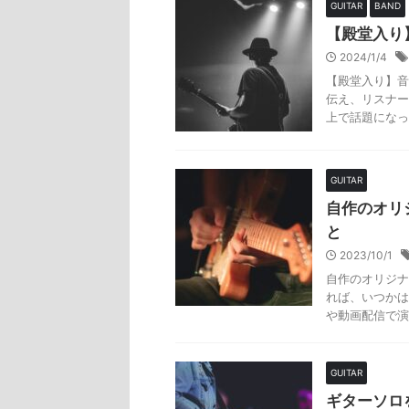
GUITAR
BAND
【殿堂入り
2024/1/4
【殿堂入り】音
伝え、リスナー
上で話題になっ
GUITAR
自作のオリ
と
2023/10/1
自作のオリジナ
れば、いつかは
や動画配信で演
GUITAR
ギターソロ