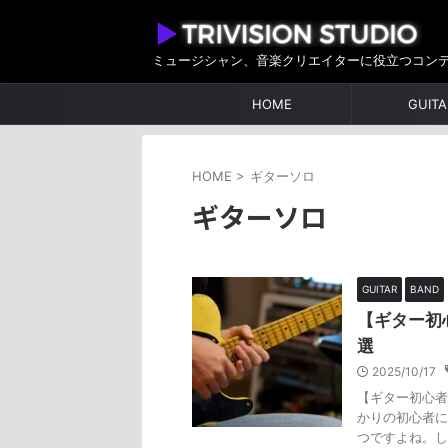
ミュージシャン、音楽クリエイターに役立つコン
HOME
GUITA
HOME
>
ギターソロ
ギターソロ
GUITAR
BAND
【ギター初
選
2025/10/17
【ギター初心者
かりの初心者に
つですよね。し