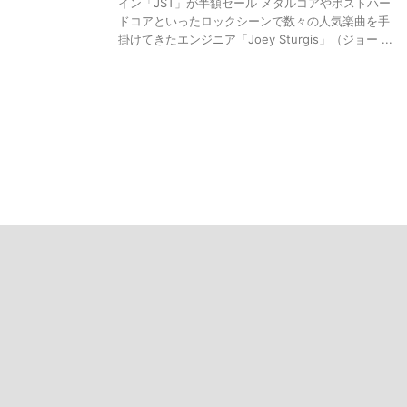
イン「JST」が半額セール メタルコアやポストハー
ドコアといったロックシーンで数々の人気楽曲を手
掛けてきたエンジニア「Joey Sturgis」（ジョー ...