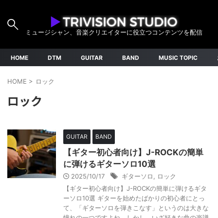
ミュージシャン、音楽クリエイターに役立つコンテンツを配信
HOME
DTM
GUITAR
BAND
MUSIC TOPIC
HOME
>
ロック
ロック
GUITAR
BAND
【ギター初心者向け】J-ROCKの簡単
に弾けるギターソロ10選
2025/10/17
ギターソロ
,
ロック
【ギター初心者向け】J-ROCKの簡単に弾けるギタ
ーソロ10選 ギターを始めたばかりの初心者にとっ
て、「ギターソロを弾きこなす」というのは大きな
憧れの一つですよね。しかし、いざ好きな曲の楽譜