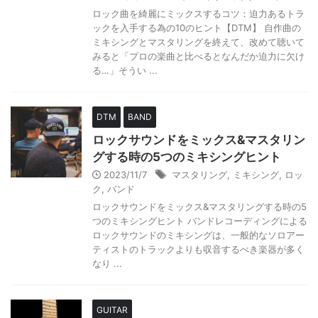
ロック曲を綺麗にミックスするコツ：迫力あるトラ
ックを入手する為の10のヒント【DTM】 自作曲の
ミキシングとマスタリングを終えて、改めて聴いて
みると「プロの楽曲と比べるとなんだか迫力に欠け
る…」そうい ...
DTM
BAND
ロックサウンドをミックス&マスタリン
グする時の5つのミキシングヒント
2023/11/7
マスタリング
,
ミキシング
,
ロッ
ク
,
バンド
ロックサウンドをミックス&マスタリングする時の5
つのミキシングヒント バンドレコーディングによる
ロックサウンドのミキシングは、一般的なソロアー
ティストのトラックよりも収音するべき楽器が多く
なり ...
GUITAR