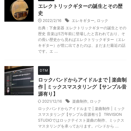
エレクトリックギターの誕生とその歴
史
2022/2/16
エレキギター
,
ロック
出典 : 下倉楽器 エレクトリックギターの誕生とその
歴史 音楽は5万年前に登場したと言われており、そ
の長い歴史から見ればエレクトリックギター（エレ
キギター）が世に出てきたのは、まだまだ最近の話
です。エ ...
DTM
ロックバンドからアイドルまで | 楽曲制
作 | ミックスマスタリング【サンプル音
源有り】
2021/12/16
楽曲制作
,
ロック
ロックバンドからアイドルまで | 楽曲制作 | ミック
スマスタリング【サンプル音源有り】 TRIVISION
STUDIOではロックテイスト楽曲の制作、ミックス
マスタリングを承っております。バンドから ...