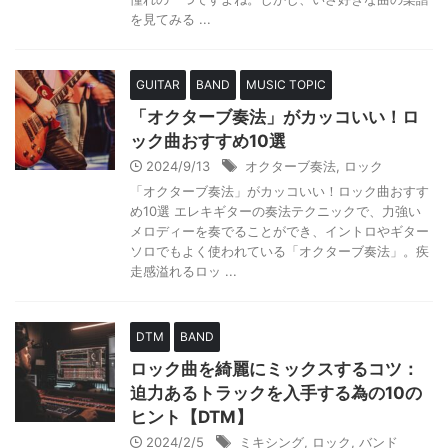
を見てみる ...
GUITAR
BAND
MUSIC TOPIC
「オクターブ奏法」がカッコいい！ロ
ック曲おすすめ10選
2024/9/13
オクターブ奏法
,
ロック
「オクターブ奏法」がカッコいい！ロック曲おすす
め10選 エレキギターの奏法テクニックで、力強い
メロディーを奏でることができ、イントロやギター
ソロでもよく使われている「オクターブ奏法」。疾
走感溢れるロッ ...
DTM
BAND
ロック曲を綺麗にミックスするコツ：
迫力あるトラックを入手する為の10の
ヒント【DTM】
2024/2/5
ミキシング
,
ロック
,
バンド