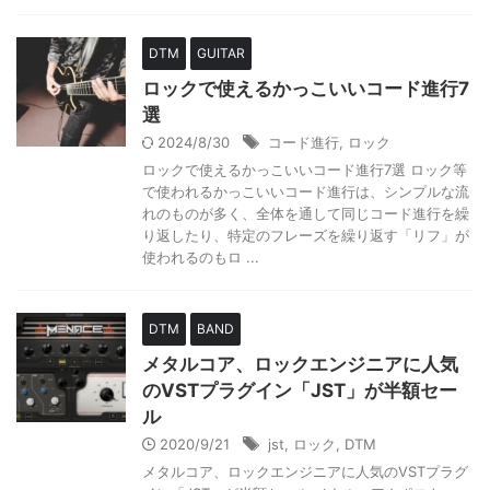
DTM
GUITAR
ロックで使えるかっこいいコード進行7
選
2024/8/30
コード進行
,
ロック
ロックで使えるかっこいいコード進行7選 ロック等
で使われるかっこいいコード進行は、シンプルな流
れのものが多く、全体を通して同じコード進行を繰
り返したり、特定のフレーズを繰り返す「リフ」が
使われるのもロ ...
DTM
BAND
メタルコア、ロックエンジニアに人気
のVSTプラグイン「JST」が半額セー
ル
2020/9/21
jst
,
ロック
,
DTM
メタルコア、ロックエンジニアに人気のVSTプラグ