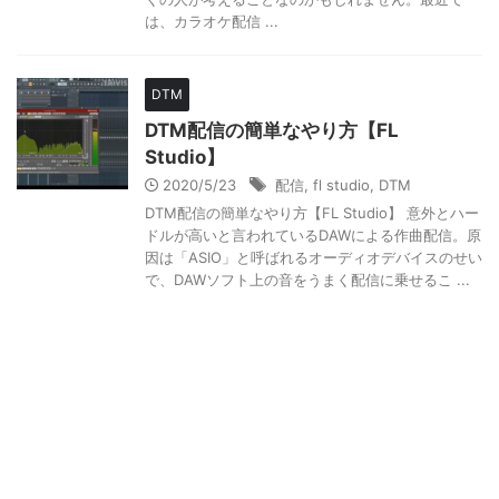
は、カラオケ配信 ...
DTM
DTM配信の簡単なやり方【FL
Studio】
2020/5/23
配信
,
fl studio
,
DTM
DTM配信の簡単なやり方【FL Studio】 意外とハー
ドルが高いと言われているDAWによる作曲配信。原
因は「ASIO」と呼ばれるオーディオデバイスのせい
で、DAWソフト上の音をうまく配信に乗せるこ ...