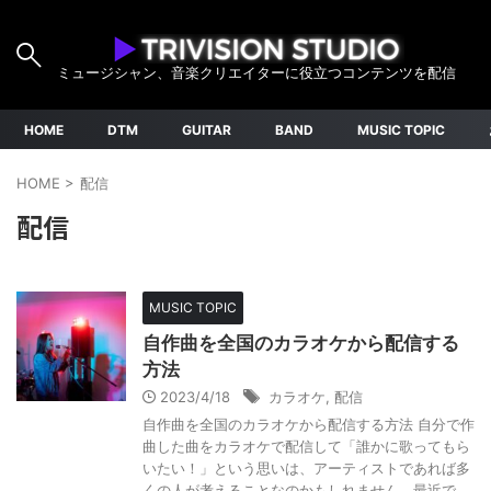
ミュージシャン、音楽クリエイターに役立つコンテンツを配信
HOME
DTM
GUITAR
BAND
MUSIC TOPIC
HOME
>
配信
配信
MUSIC TOPIC
自作曲を全国のカラオケから配信する
方法
2023/4/18
カラオケ
,
配信
自作曲を全国のカラオケから配信する方法 自分で作
曲した曲をカラオケで配信して「誰かに歌ってもら
いたい！」という思いは、アーティストであれば多
くの人が考えることなのかもしれません。最近で