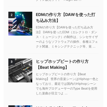
EDMの作り方【DAWを使った打
2
ち込み方法】
EDMの作り方【DAWを使った打ち込み方
法】 DAWを使ったEDM（エレクトロ・ダン
ス・ミュージック）の制作は、シンセサイザ
ーのようなソフトウェアの操作、各種エフェ
クト関連、ミキシングテクニック等、覚 ...
ヒップホップビートの作り方
3
【Beat Making】
ヒップホップビートの作り方【Beat
Making】 世界の音楽シーンはHiphop一色と
なっており、最近では国内のHiphopシーン
でも海外プロデューサーのType Beatを使用
した楽曲が目立つよ ...