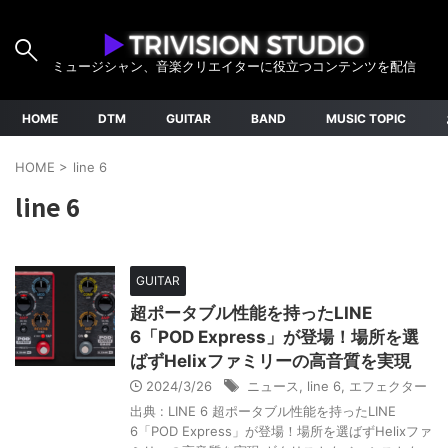
ミュージシャン、音楽クリエイターに役立つコンテンツを配信
HOME
DTM
GUITAR
BAND
MUSIC TOPIC
HOME
>
line 6
line 6
GUITAR
超ポータブル性能を持ったLINE
6「POD Express」が登場！場所を選
ばずHelixファミリーの高音質を実現
2024/3/26
ニュース
,
line 6
,
エフェクター
出典 : LINE 6 超ポータブル性能を持ったLINE
6「POD Express」が登場！場所を選ばずHelixファ