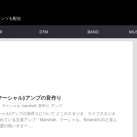
テンツを配信
R
DTM
BAND
MUS
ll(マーシャル)アンプの音作り
マーシャル
,
marshall
,
音作り
,
アンプ
(マーシャル)アンプの音作りについて どこのスタジオ、ライブスタジオ
ている王道アンプ「Marshall」マーシャル。RolandのJCと並ん
の高いギター ...