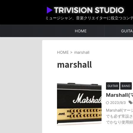
ミュージシャン、音楽クリエイターに役立つコン
HOME
GUITA
HOME
>
marshall
marshall
GUITAR
BAND
Marsha
2023/9/3
Marshall
でも必ず常設され
でかなり使用頻度