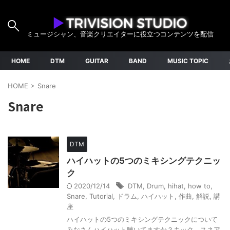
ミュージシャン、音楽クリエイターに役立つコンテンツを配信
HOME
DTM
GUITAR
BAND
MUSIC TOPIC
HOME
>
Snare
Snare
DTM
ハイハットの5つのミキシングテクニッ
ク
2020/12/14
DTM
,
Drum
,
hihat
,
how to
,
Snare
,
Tutorial
,
ドラム
,
ハイハット
,
作曲
,
解説
,
講
座
ハイハットの5つのミキシングテクニックについて
みなさんハイハット聴いてますか？キック、スネア