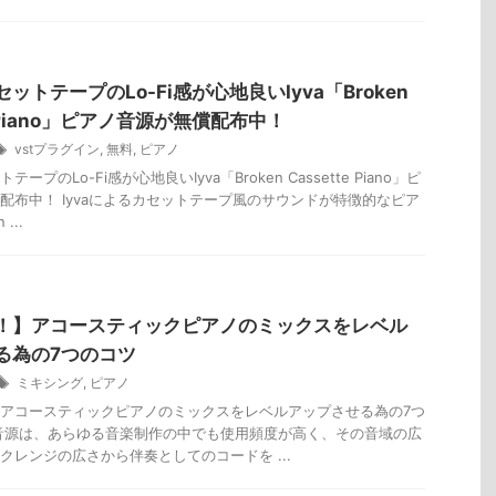
ットテープのLo-Fi感が心地良いIyva「Broken
e Piano」ピアノ音源が無償配布中！
vstプラグイン
,
無料
,
ピアノ
ープのLo-Fi感が心地良いIyva「Broken Cassette Piano」ピ
配布中！ Iyvaによるカセットテープ風のサウンドが特徴的なピア
...
！】アコースティックピアノのミックスをレベル
る為の7つのコツ
ミキシング
,
ピアノ
アコースティックピアノのミックスをレベルアップさせる為の7つ
音源は、あらゆる音楽制作の中でも使用頻度が高く、その音域の広
クレンジの広さから伴奏としてのコードを ...