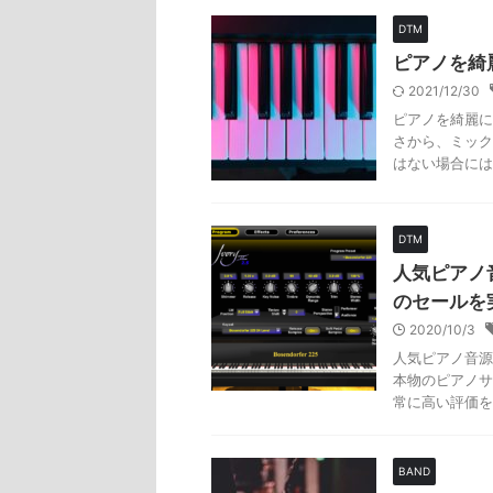
DTM
ピアノを綺
2021/12/30
ピアノを綺麗に
さから、ミック
はない場合には
DTM
人気ピアノ音源
のセールを
2020/10/3
人気ピアノ音源ソフ
本物のピアノサ
常に高い評価を受
BAND