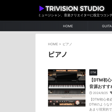
ミュージシャン、音楽クリエイターに役立つコン
HOME
GUITA
HOME
>
ピアノ
ピアノ
DTM
【DTM初
音源おすす
2024/9/25
【DTM初心者
DTMのような
あまり現実的で