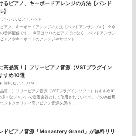
けるピアノ、キーボードアレンジの方法【バンド
ル】
アレンジ
,
ピアノ
,
バンド
ピアノ、キーボードアレンジの方法【バンドアンサンブル】 ↑今
の音声配信です。 今回はソロのピアノではなく、バンドアンサン
ピアノやキーボードのアレンジやサウンド ...
に高品質！】フリーピアノ音源（VSTプラグイン
すすめ10選
無料
,
ピアノ
,
DTM
品質！】フリーピアノ音源（VSTプラグインソフト）おすすめ10
は様々なジャンルで定番楽器として使用されています。その為使用
ウンドクオリティ高いピアノ音源を所持 ...
ドピアノ音源「Monastery Grand」が無料リリ