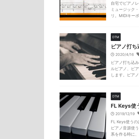
自宅でピアノレッ
ミュージック・
リ。MIDIキーボ
DTM
ピアノ打ち
2020/4/16
ピアノ打ち込み
ルピアノ、ピア
します。ピアノ
DTM
FL Key
2019/12/19
FL Keys使
ピアノ音源使うと
系を作る時に、あ