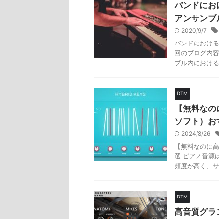
バンドにお
アンサンブ
2020/9/7
バンドにおける
回のブログ内容
ブル内における
DTM
【無料なの
ソフト）お
2024/8/26
【無料なのに高
選 ピアノ音源
頻度が高く、サ
DTM
高音質グラン