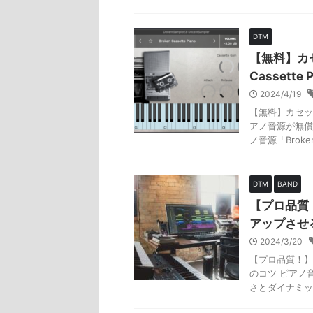
DTM
【無料】カセ
Cassett
2024/4/19
【無料】カセットテ
アノ音源が無償
ノ音源「Broken 
DTM
BAND
【プロ品質
アップさせ
2024/3/20
【プロ品質！】
のコツ ピアノ
さとダイナミッ