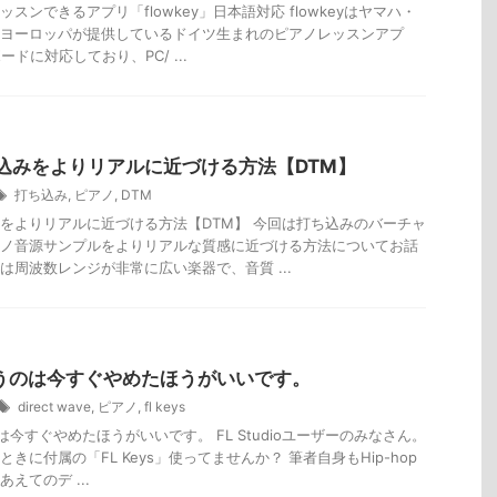
スンできるアプリ「flowkey」日本語対応 flowkeyはヤマハ・
ヨーロッパが提供しているドイツ生まれのピアノレッスンアプ
ードに対応しており、PC/ ...
込みをよりリアルに近づける方法【DTM】
打ち込み
,
ピアノ
,
DTM
をよりリアルに近づける方法【DTM】 今回は打ち込みのバーチャ
ノ音源サンプルをよりリアルな質感に近づける方法についてお話
は周波数レンジが非常に広い楽器で、音質 ...
s使うのは今すぐやめたほうがいいです。
direct wave
,
ピアノ
,
fl keys
うのは今すぐやめたほうがいいです。 FL Studioユーザーのみなさん。
きに付属の「FL Keys」使ってませんか？ 筆者自身もHip-hop
えてのデ ...