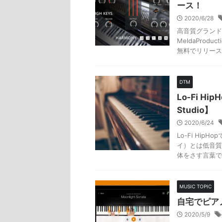
ース！
2020/6/28
高音質グランドピ
MeldaProd
無料でリリース。
DTM
Lo-Fi 
Studio】
2020/6/24
Lo-Fi Hip
イ）とは低音質
体をさす言葉でも
MUSIC TOPIC
自宅でピア
2020/5/9