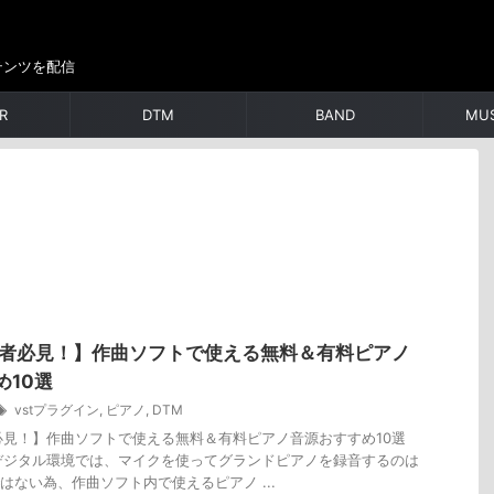
テンツを配信
R
DTM
BAND
MUS
心者必見！】作曲ソフトで使える無料＆有料ピアノ
め10選
vstプラグイン
,
ピアノ
,
DTM
必見！】作曲ソフトで使える無料＆有料ピアノ音源おすすめ10選
デジタル環境では、マイクを使ってグランドピアノを録音するのは
はない為、作曲ソフト内で使えるピアノ ...