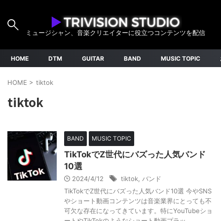
ミュージシャン、音楽クリエイターに役立つコンテンツを配信
HOME
DTM
GUITAR
BAND
MUSIC TOPIC
HOME
>
tiktok
tiktok
BAND
MUSIC TOPIC
TikTokでZ世代にバズった人気バンド
10選
2024/4/12
tiktok
,
バンド
TikTokでZ世代にバズった人気バンド10選 今やSNS
やショート動画コンテンツは音楽業界にとっても不
可欠な存在になってきています。特にYouTubeショ
ートやTikTokのようなショート動画プラッ ...