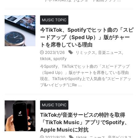
MUSIC TOPIC
今TikTok、Spotifyでヒット曲の「スピ
ードアップ（Sped Up）」版がチャー
トを席巻している理由
2023/1/26
リミックス
,
音楽ニュース
,
tiktok
,
spotify
今Spotify、TikTokでヒット曲の「スピードアップ
（Sped Up）」版がチャートを席巻している理由
現在、TikTokやSpotify上で人気曲を"スピードアッ
プ&ハイピッチ"にRe ...
MUSIC TOPIC
TikTokが音楽サービスの特許を取得
「TikTok Music」アプリでSpotify、
Apple Musicに対抗
2022/8/20
tiktok
,
ニュース
,
音楽ビジネス