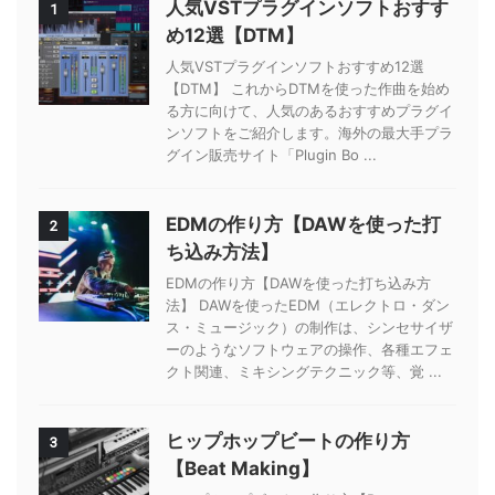
人気VSTプラグインソフトおすす
1
め12選【DTM】
人気VSTプラグインソフトおすすめ12選
【DTM】 これからDTMを使った作曲を始め
る方に向けて、人気のあるおすすめプラグイ
ンソフトをご紹介します。海外の最大手プラ
グイン販売サイト「Plugin Bo ...
EDMの作り方【DAWを使った打
2
ち込み方法】
EDMの作り方【DAWを使った打ち込み方
法】 DAWを使ったEDM（エレクトロ・ダン
ス・ミュージック）の制作は、シンセサイザ
ーのようなソフトウェアの操作、各種エフェ
クト関連、ミキシングテクニック等、覚 ...
ヒップホップビートの作り方
3
【Beat Making】