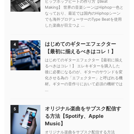
ヒップホップビートの作り方【Beat
Making】 世界の音楽シーンはHiphop一色と
なっており、最近では国内のHiphopシーン
でも海外プロデューサーのType Beatを使用
した楽曲が目立つよ ...
はじめてのギターエフェクター
4
【最初に揃えるべきはコレ！】
はじめてのギターエフェクター【最初に揃え
るべきはコレ！】 エレキギターを購入した
後に必要になるのが、ギターのサウンドを変
化させる為の「エフェクター」と呼ばれる機
材。ギターの音作りにおいて必須の機材では
...
オリジナル楽曲をサブスク配信す
5
る方法【Spotify、Apple
Music】
オリジナル楽曲をサブスク配信する方法