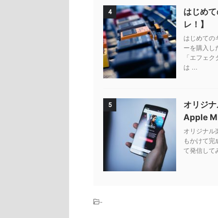
はじめて
4
レ！】
はじめての
ーを購入し
「エフェク
は ...
オリジナ
5
Apple 
オリジナル楽曲
もかけて完
て発信してみ
-