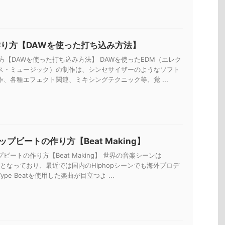
作り方【DAWを使った打ち込み方法】
方【DAWを使った打ち込み方法】 DAWを使ったEDM（エレク
ス・ミュージック）の制作は、シンセサイザーのようなソフト
作、各種エフェクト関連、ミキシングテクニック等、覚 ...
プビートの作り方【Beat Making】
ビートの作り方【Beat Making】 世界の音楽シーンは
一色となっており、最近では国内のHiphopシーンでも海外プロデ
pe Beatを使用した楽曲が目立つよ ...