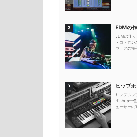
EDMの
2
EDMの作り
トロ・ダン
ウェアの操
ヒップホッ
3
ヒップホップ
Hiphop
ューサーのTy