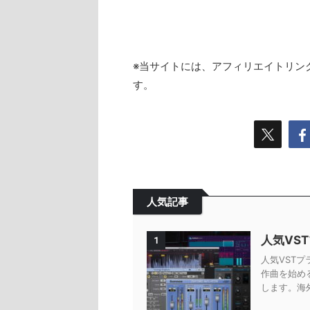
※当サイトには、アフィリエイトリン
す。
人気記事
人気VS
1
人気VSTプ
作曲を始め
します。海外