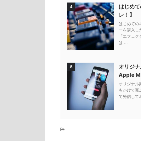
はじめて
4
レ！】
はじめての
ーを購入し
「エフェク
は ...
オリジナ
5
Apple 
オリジナル楽曲
もかけて完
て発信してみ
-