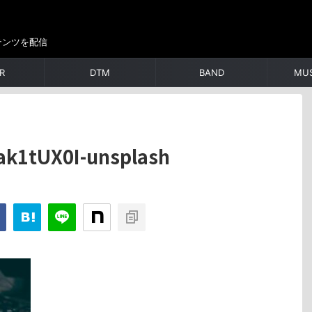
テンツを配信
R
DTM
BAND
MUS
ak1tUX0I-unsplash