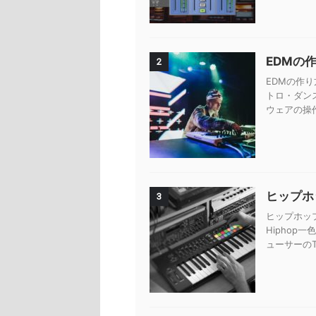
EDMの
2
EDMの作り
トロ・ダン
ウェアの操
ヒップホッ
3
ヒップホップ
Hiphop
ューサーのTy