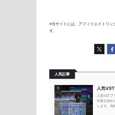
※当サイトには、アフィリエイトリン
す。
人気記事
人気VS
1
人気VSTプ
作曲を始め
します。海外