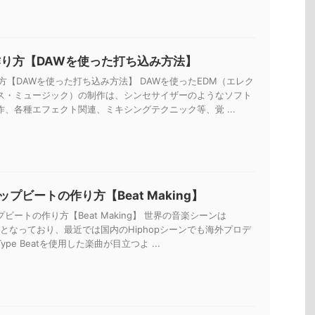
作り方【DAWを使った打ち込み方法】
方【DAWを使った打ち込み方法】 DAWを使ったEDM（エレク
ス・ミュージック）の制作は、シンセサイザーのようなソフト
作、各種エフェクト関連、ミキシングテクニック等、覚 ...
プビートの作り方【Beat Making】
ビートの作り方【Beat Making】 世界の音楽シーンは
一色となっており、最近では国内のHiphopシーンでも海外プロデ
pe Beatを使用した楽曲が目立つよ ...