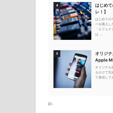
はじめて
4
レ！】
はじめての
ーを購入し
「エフェク
は ...
オリジナ
5
Apple 
オリジナル楽曲
もかけて完
て発信してみ
-