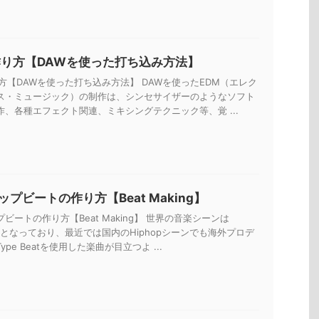
作り方【DAWを使った打ち込み方法】
方【DAWを使った打ち込み方法】 DAWを使ったEDM（エレク
ス・ミュージック）の制作は、シンセサイザーのようなソフト
作、各種エフェクト関連、ミキシングテクニック等、覚 ...
プビートの作り方【Beat Making】
ビートの作り方【Beat Making】 世界の音楽シーンは
一色となっており、最近では国内のHiphopシーンでも海外プロデ
pe Beatを使用した楽曲が目立つよ ...