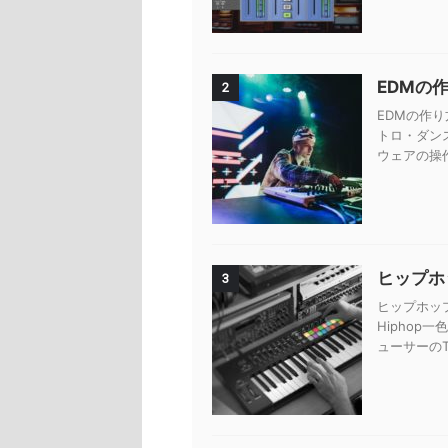
EDMの
2
EDMの作り
トロ・ダン
ウェアの操
ヒップホッ
3
ヒップホップ
Hiphop
ューサーのTy