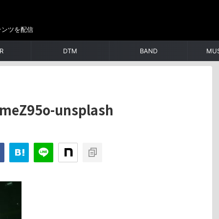
テンツを配信
R
DTM
BAND
MUS
xjmeZ95o-unsplash