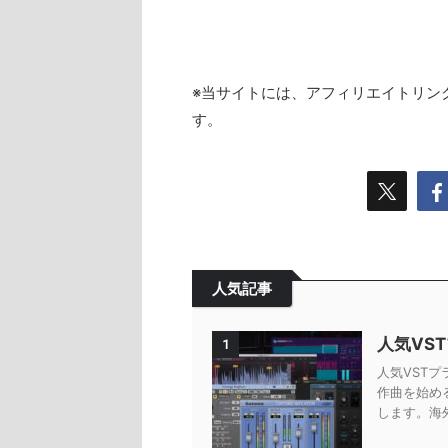
※当サイトには、アフィリエイトリン
す。
人気記事
人気VS
1
人気VSTプ
作曲を始め
します。海外