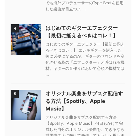
でも海外プロデューサーのType Beatを使用
した楽曲が目立つよ ...
はじめてのギターエフェクター
4
【最初に揃えるべきはコレ！】
はじめてのギターエフェクター【最初に揃え
るべきはコレ！】 エレキギターを購入した
後に必要になるのが、ギターのサウンドを変
化させる為の「エフェクター」と呼ばれる機
材。ギターの音作りにおいて必須の機材では
...
オリジナル楽曲をサブスク配信す
5
る方法【Spotify、Apple
Music】
オリジナル楽曲をサブスク配信する方法
【Spotify、Apple Music】 何日もかけて完
成した自分のオリジナル楽曲を、できるなら
世界中の人に向けて発信してみたいと思いま