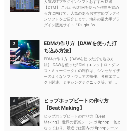
人気VSTプラグインソフトおすすめ12選
【DTM】 これからDTMを使った作曲を始め
る方に向けて、人気のあるおすすめプラグイ
ンソフトをご紹介します。海外の最大手プラ
グイン販売サイト「Plugin Bo ...
EDMの作り方【DAWを使った打
2
ち込み方法】
EDMの作り方【DAWを使った打ち込み方
法】 DAWを使ったEDM（エレクトロ・ダン
ス・ミュージック）の制作は、シンセサイザ
ーのようなソフトウェアの操作、各種エフェ
クト関連、ミキシングテクニック等、覚 ...
ヒップホップビートの作り方
3
【Beat Making】
ヒップホップビートの作り方【Beat
Making】 世界の音楽シーンはHiphop一色と
なっており、最近では国内のHiphopシーン