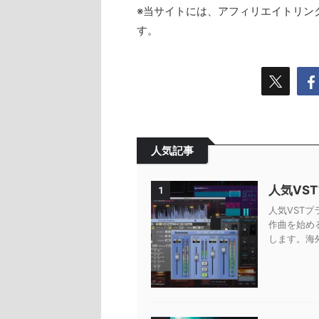
※当サイトには、アフィリエイトリン
す。
人気記事
人気VS
1
人気VSTプ
作曲を始め
します。海外