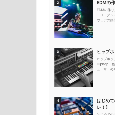
EDMの
2
EDMの作り
トロ・ダン
ウェアの操
ヒップホッ
3
ヒップホップ
Hiphop
ューサーのTy
はじめて
4
レ！】
はじめての