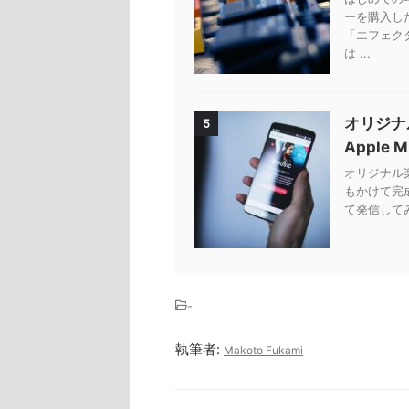
ーを購入し
「エフェク
は ...
オリジナ
5
Apple 
オリジナル楽曲
もかけて完
て発信してみ
-
執筆者:
Makoto Fukami