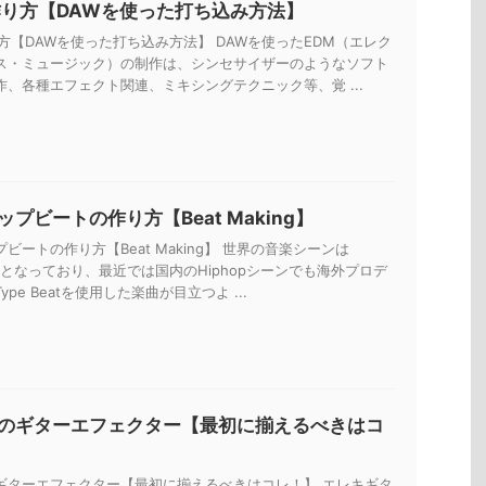
作り方【DAWを使った打ち込み方法】
方【DAWを使った打ち込み方法】 DAWを使ったEDM（エレク
ス・ミュージック）の制作は、シンセサイザーのようなソフト
作、各種エフェクト関連、ミキシングテクニック等、覚 ...
プビートの作り方【Beat Making】
ビートの作り方【Beat Making】 世界の音楽シーンは
一色となっており、最近では国内のHiphopシーンでも海外プロデ
pe Beatを使用した楽曲が目立つよ ...
のギターエフェクター【最初に揃えるべきはコ
ギターエフェクター【最初に揃えるべきはコレ！】 エレキギタ