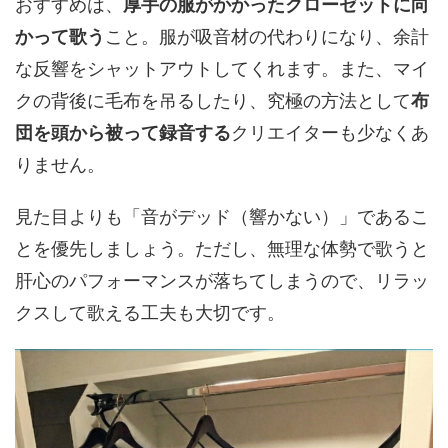
おすすめは、
厚手の服がかかったクローゼットに向
かって歌う
こと。服が吸音材の代わりになり、余計
な反響をシャットアウトしてくれます。また、マイ
クの背後に毛布を吊るしたり、究極の方法として
布
団を頭から被って録音する
クリエイターも少なくあ
りません。
見た目よりも「音がデッド（響かない）」であるこ
とを優先しましょう。ただし、無理な体勢で歌うと
肝心のパフォーマンスが落ちてしまうので、リラッ
クスして歌える工夫も大切です。