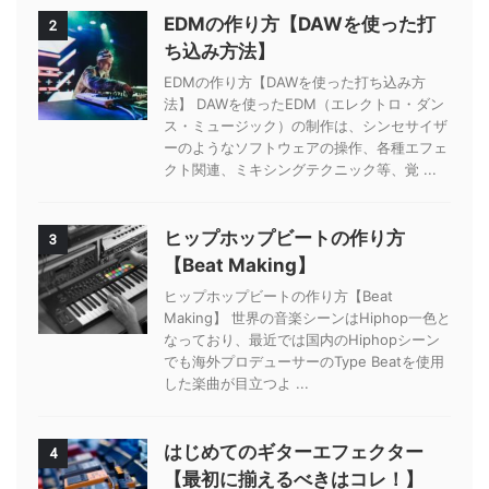
EDMの作り方【DAWを使った打
2
ち込み方法】
EDMの作り方【DAWを使った打ち込み方
法】 DAWを使ったEDM（エレクトロ・ダン
ス・ミュージック）の制作は、シンセサイザ
ーのようなソフトウェアの操作、各種エフェ
クト関連、ミキシングテクニック等、覚 ...
ヒップホップビートの作り方
3
【Beat Making】
ヒップホップビートの作り方【Beat
Making】 世界の音楽シーンはHiphop一色と
なっており、最近では国内のHiphopシーン
でも海外プロデューサーのType Beatを使用
した楽曲が目立つよ ...
はじめてのギターエフェクター
4
【最初に揃えるべきはコレ！】