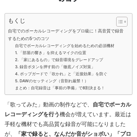
もくじ
自宅でのボーカルレコーディングをプロ級に！高音質で録音
するための5つのコツ
自宅でボーカルレコーディングを始めるための必須機材
1. 「部屋の響き」を抑えるマイクの位置
2. 「家にあるもの」で録音環境をグレードアップ
3. 録音ボタンを押す前の「徹底ノイズ対策」
4. ポップガードで「吹かれ」と「近接効果」を防ぐ
5. DAWのセッティング（音割れ厳禁！）
まとめ：自宅録音は「事前の準備」で8割決まる！
「歌ってみた」動画の制作などで、
自宅でボーカル
レコーディングを行う
機会が増えています。最近は
手軽な機材でも高品質な録音が可能になりました
が、
「家で録ると、なんだか音がショボい」「プロ