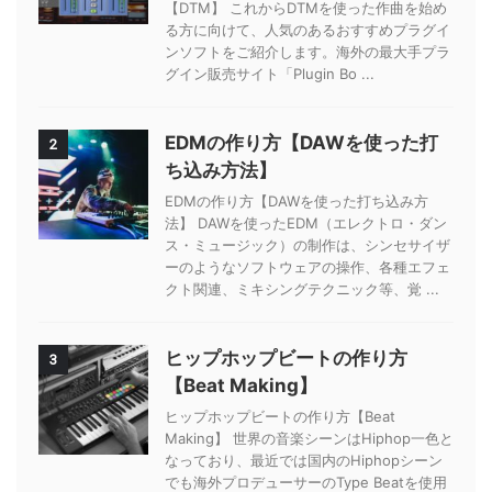
【DTM】 これからDTMを使った作曲を始め
る方に向けて、人気のあるおすすめプラグイ
ンソフトをご紹介します。海外の最大手プラ
グイン販売サイト「Plugin Bo ...
EDMの作り方【DAWを使った打
2
ち込み方法】
EDMの作り方【DAWを使った打ち込み方
法】 DAWを使ったEDM（エレクトロ・ダン
ス・ミュージック）の制作は、シンセサイザ
ーのようなソフトウェアの操作、各種エフェ
クト関連、ミキシングテクニック等、覚 ...
ヒップホップビートの作り方
3
【Beat Making】
ヒップホップビートの作り方【Beat
Making】 世界の音楽シーンはHiphop一色と
なっており、最近では国内のHiphopシーン
でも海外プロデューサーのType Beatを使用