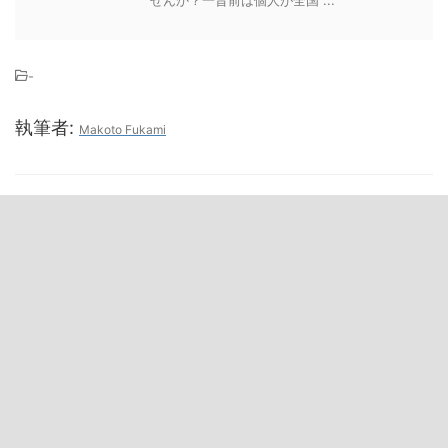
せんか？一昔前は個人が全国 ...
-
執筆者:
Makoto Fukami