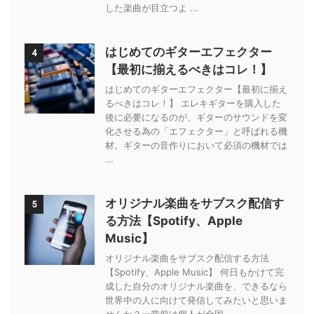
した楽曲が目立つよ ...
はじめてのギターエフェクター
4
【最初に揃えるべきはコレ！】
はじめてのギターエフェクター【最初に揃え
るべきはコレ！】 エレキギターを購入した
後に必要になるのが、ギターのサウンドを変
化させる為の「エフェクター」と呼ばれる機
材。ギターの音作りにおいて必須の機材では
...
オリジナル楽曲をサブスク配信す
5
る方法【Spotify、Apple
Music】
オリジナル楽曲をサブスク配信する方法
【Spotify、Apple Music】 何日もかけて完
成した自分のオリジナル楽曲を、できるなら
世界中の人に向けて発信してみたいと思いま