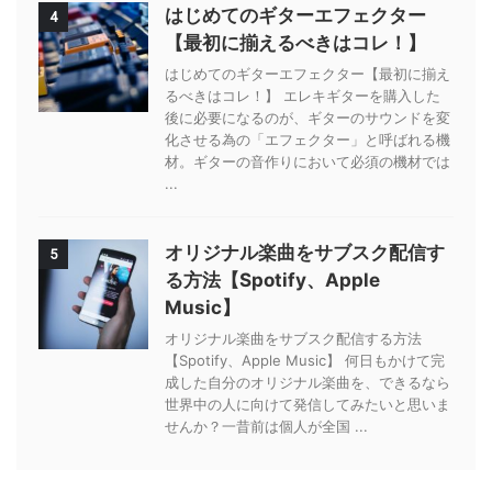
はじめてのギターエフェクター
4
【最初に揃えるべきはコレ！】
はじめてのギターエフェクター【最初に揃え
るべきはコレ！】 エレキギターを購入した
後に必要になるのが、ギターのサウンドを変
化させる為の「エフェクター」と呼ばれる機
材。ギターの音作りにおいて必須の機材では
...
オリジナル楽曲をサブスク配信す
5
る方法【Spotify、Apple
Music】
オリジナル楽曲をサブスク配信する方法
【Spotify、Apple Music】 何日もかけて完
成した自分のオリジナル楽曲を、できるなら
世界中の人に向けて発信してみたいと思いま
せんか？一昔前は個人が全国 ...