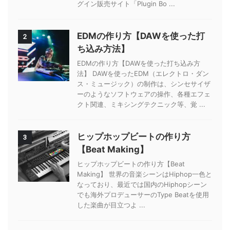
グイン販売サイト「Plugin Bo ...
EDMの作り方【DAWを使った打
2
ち込み方法】
EDMの作り方【DAWを使った打ち込み方
法】 DAWを使ったEDM（エレクトロ・ダン
ス・ミュージック）の制作は、シンセサイザ
ーのようなソフトウェアの操作、各種エフェ
クト関連、ミキシングテクニック等、覚 ...
ヒップホップビートの作り方
3
【Beat Making】
ヒップホップビートの作り方【Beat
Making】 世界の音楽シーンはHiphop一色と
なっており、最近では国内のHiphopシーン
でも海外プロデューサーのType Beatを使用
した楽曲が目立つよ ...