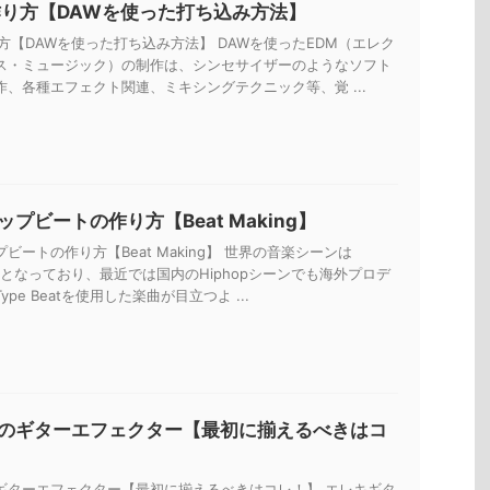
作り方【DAWを使った打ち込み方法】
方【DAWを使った打ち込み方法】 DAWを使ったEDM（エレク
ス・ミュージック）の制作は、シンセサイザーのようなソフト
作、各種エフェクト関連、ミキシングテクニック等、覚 ...
プビートの作り方【Beat Making】
ビートの作り方【Beat Making】 世界の音楽シーンは
一色となっており、最近では国内のHiphopシーンでも海外プロデ
pe Beatを使用した楽曲が目立つよ ...
のギターエフェクター【最初に揃えるべきはコ
ギターエフェクター【最初に揃えるべきはコレ！】 エレキギタ