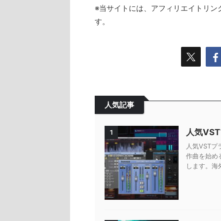
※当サイトには、アフィリエイトリン
す。
人気記事
人気VS
1
人気VSTプ
作曲を始め
します。海外