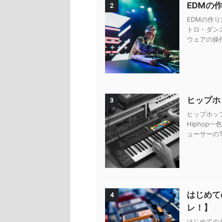
EDMの
2
EDMの作り
トロ・ダン
ウェアの操
ヒップホッ
3
ヒップホップ
Hiphop
ューサーのTy
はじめて
4
レ！】
はじめての