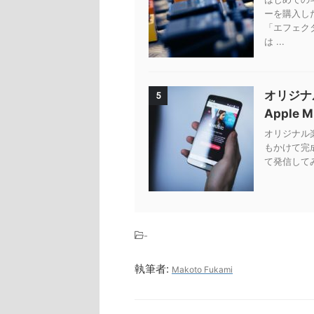
ーを購入し
「エフェク
は ...
オリジナ
5
Apple 
オリジナル楽曲
もかけて完
て発信してみ
-
執筆者:
Makoto Fukami