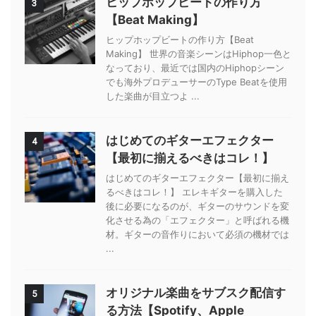
ヒップホップビートの作り方
3
【Beat Making】
ヒップホップビートの作り方【Beat
Making】 世界の音楽シーンはHiphop一色と
なっており、最近では国内のHiphopシーン
でも海外プロデューサーのType Beatを使用
した楽曲が目立つよ ...
はじめてのギターエフェクター
4
【最初に揃えるべきはコレ！】
はじめてのギターエフェクター【最初に揃え
るべきはコレ！】 エレキギターを購入した
後に必要になるのが、ギターのサウンドを変
化させる為の「エフェクター」と呼ばれる機
材。ギターの音作りにおいて必須の機材では
...
オリジナル楽曲をサブスク配信す
5
る方法【Spotify、Apple