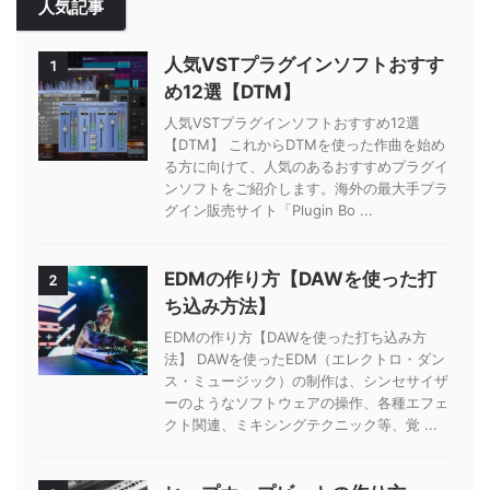
人気記事
人気VSTプラグインソフトおすす
1
め12選【DTM】
人気VSTプラグインソフトおすすめ12選
【DTM】 これからDTMを使った作曲を始め
る方に向けて、人気のあるおすすめプラグイ
ンソフトをご紹介します。海外の最大手プラ
グイン販売サイト「Plugin Bo ...
EDMの作り方【DAWを使った打
2
ち込み方法】
EDMの作り方【DAWを使った打ち込み方
法】 DAWを使ったEDM（エレクトロ・ダン
ス・ミュージック）の制作は、シンセサイザ
ーのようなソフトウェアの操作、各種エフェ
クト関連、ミキシングテクニック等、覚 ...