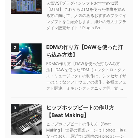
人気VSTプラグインソフトおすすめ12選
【DTM】 これからDTMを使った作曲を始め
る方に向けて、人気のあるおすすめプラグイ
ンソフトをご紹介します。海外の最大手プラ
グイン販売サイト「Plugin Bo ...
EDMの作り方【DAWを使った打
2
ち込み方法】
EDMの作り方【DAWを使った打ち込み方
法】 DAWを使ったEDM（エレクトロ・ダン
ス・ミュージック）の制作は、シンセサイザ
ーのようなソフトウェアの操作、各種エフェ
クト関連、ミキシングテクニック等、覚 ...
ヒップホップビートの作り方
3
【Beat Making】
ヒップホップビートの作り方【Beat
Making】 世界の音楽シーンはHiphop一色と
なっており、最近では国内のHiphopシーン