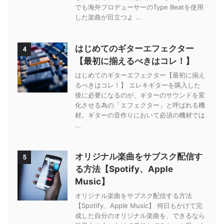
でも海外プロデューサーのType Beatを使用
した楽曲が目立つよ ...
はじめてのギターエフェクター
4
【最初に揃えるべきはコレ！】
はじめてのギターエフェクター【最初に揃え
るべきはコレ！】 エレキギターを購入した
後に必要になるのが、ギターのサウンドを変
化させる為の「エフェクター」と呼ばれる機
材。ギターの音作りにおいて必須の機材では
...
オリジナル楽曲をサブスク配信す
5
る方法【Spotify、Apple
Music】
オリジナル楽曲をサブスク配信する方法
【Spotify、Apple Music】 何日もかけて完
成した自分のオリジナル楽曲を、できるなら