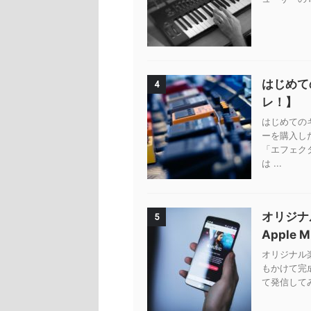
はじめて
4
レ！】
はじめての
ーを購入し
「エフェク
は ...
オリジナ
5
Apple 
オリジナル楽曲
もかけて完
て発信してみ