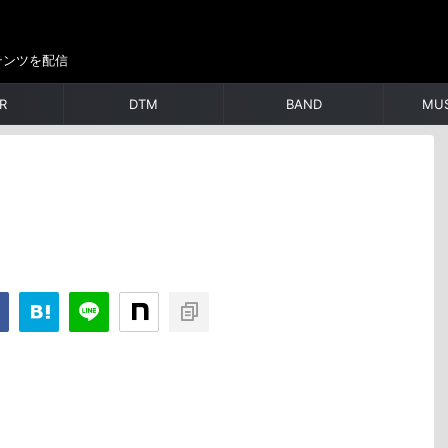
テンツを配信
R
DTM
BAND
MUS