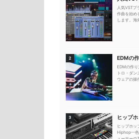
人気VSTプ
作曲を始め
します。海外
EDMの
2
EDMの作り
トロ・ダン
ウェアの操
ヒップホッ
3
ヒップホップ
Hiphop
ューサーのTy