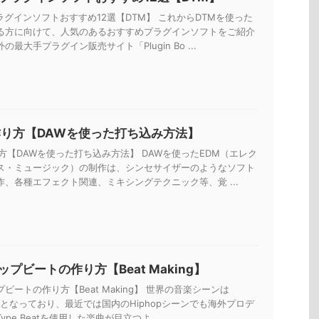
ラグインソフトおすすめ12選【DTM】 これからDTMを使った
る方に向けて、人気のあるおすすめプラグインソフトをご紹介
の最大手プラグイン販売サイト「Plugin Bo ...
作り方【DAWを使った打ち込み方法】
方【DAWを使った打ち込み方法】 DAWを使ったEDM（エレク
ス・ミュージック）の制作は、シンセサイザーのようなソフト
作、各種エフェクト関連、ミキシングテクニック等、覚 ...
プビートの作り方【Beat Making】
ビートの作り方【Beat Making】 世界の音楽シーンは
一色となっており、最近では国内のHiphopシーンでも海外プロデ
pe Beatを使用した楽曲が目立つよ ...