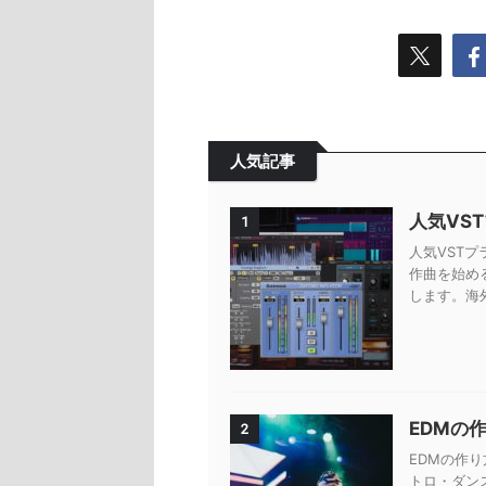
人気記事
人気VS
1
人気VSTプ
作曲を始め
します。海外
EDMの
2
EDMの作り
トロ・ダン