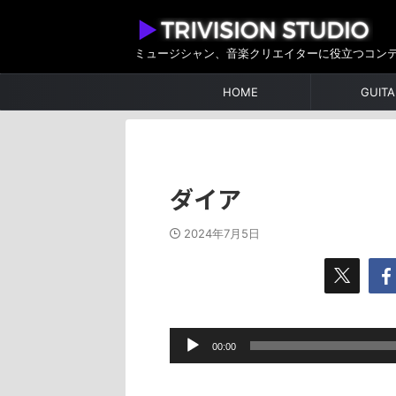
ミュージシャン、音楽クリエイターに役立つコン
HOME
GUITA
ダイア
2024年7月5日
音
00:00
声
プ
レ