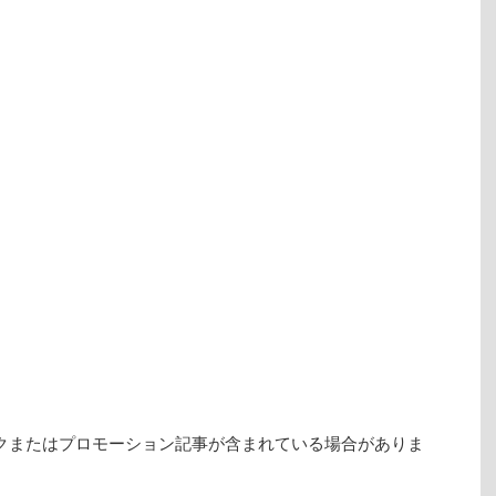
ム
調
節
に
は
上
下
矢
印
キ
ー
を
使
っ
て
く
だ
さ
い。
クまたはプロモーション記事が含まれている場合がありま