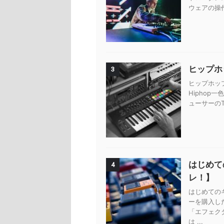
ウェアの操
ヒップホッ
3
ヒップホップ
Hiphop
ューサーのTy
はじめて
4
レ！】
はじめての
ーを購入し
「エフェク
は ...