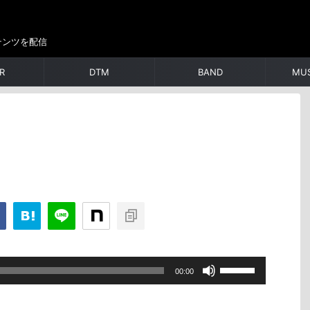
テンツを配信
R
DTM
BAND
MUS
ボ
00:00
リ
ュ
ー