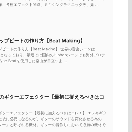
作、各種エフェクト関連、ミキシングテクニック等、覚 ...
プビートの作り方【Beat Making】
ビートの作り方【Beat Making】 世界の音楽シーンは
一色となっており、最近では国内のHiphopシーンでも海外プロデ
pe Beatを使用した楽曲が目立つよ ...
のギターエフェクター【最初に揃えるべきはコ
ギターエフェクター【最初に揃えるべきはコレ！】 エレキギタ
た後に必要になるのが、ギターのサウンドを変化させる為の
ター」と呼ばれる機材。ギターの音作りにおいて必須の機材で