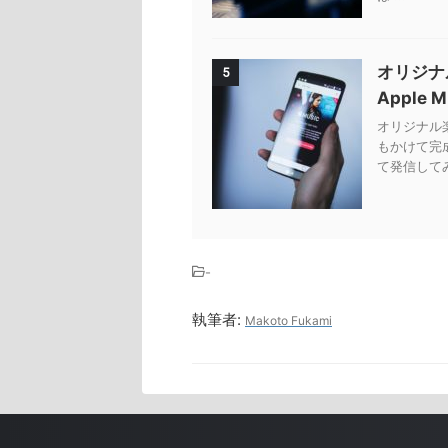
オリジナ
5
Apple 
オリジナル楽曲
もかけて完
て発信してみ
-
執筆者:
Makoto Fukami