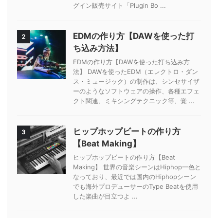
グイン販売サイト「Plugin Bo ...
EDMの作り方【DAWを使った打
2
ち込み方法】
EDMの作り方【DAWを使った打ち込み方
法】 DAWを使ったEDM（エレクトロ・ダン
ス・ミュージック）の制作は、シンセサイザ
ーのようなソフトウェアの操作、各種エフェ
クト関連、ミキシングテクニック等、覚 ...
ヒップホップビートの作り方
3
【Beat Making】
ヒップホップビートの作り方【Beat
Making】 世界の音楽シーンはHiphop一色と
なっており、最近では国内のHiphopシーン
でも海外プロデューサーのType Beatを使用
した楽曲が目立つよ ...