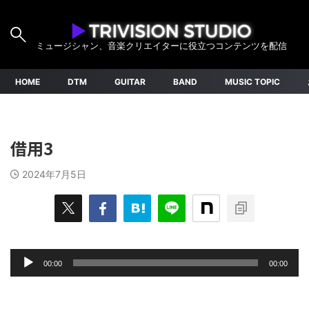
ミュージシャン、音楽クリエイターに役立つコンテンツを配信
HOME
DTM
GUITAR
BAND
MUSIC TOPIC
借用3
2024年7月5日
音
00:00
00:00
声
プ
レ