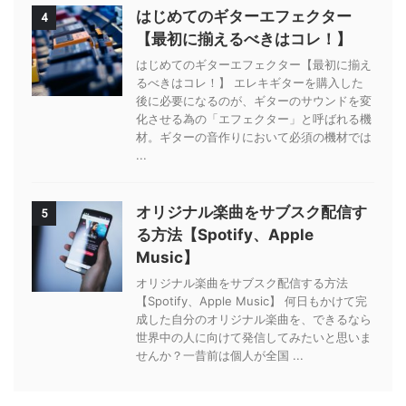
はじめてのギターエフェクター
4
【最初に揃えるべきはコレ！】
はじめてのギターエフェクター【最初に揃え
るべきはコレ！】 エレキギターを購入した
後に必要になるのが、ギターのサウンドを変
化させる為の「エフェクター」と呼ばれる機
材。ギターの音作りにおいて必須の機材では
...
オリジナル楽曲をサブスク配信す
5
る方法【Spotify、Apple
Music】
オリジナル楽曲をサブスク配信する方法
【Spotify、Apple Music】 何日もかけて完
成した自分のオリジナル楽曲を、できるなら
世界中の人に向けて発信してみたいと思いま
せんか？一昔前は個人が全国 ...