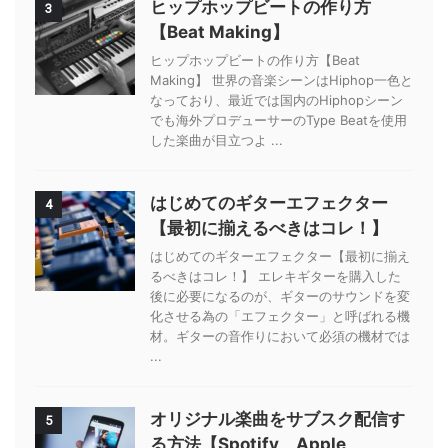
ヒップホップビートの作り方
3
【Beat Making】
ヒップホップビートの作り方【Beat
Making】 世界の音楽シーンはHiphop一色と
なっており、最近では国内のHiphopシーン
でも海外プロデューサーのType Beatを使用
した楽曲が目立つよ ...
はじめてのギターエフェクター
4
【最初に揃えるべきはコレ！】
はじめてのギターエフェクター【最初に揃え
るべきはコレ！】 エレキギターを購入した
後に必要になるのが、ギターのサウンドを変
化させる為の「エフェクター」と呼ばれる機
材。ギターの音作りにおいて必須の機材では
...
オリジナル楽曲をサブスク配信す
5
る方法【Spotify、Apple