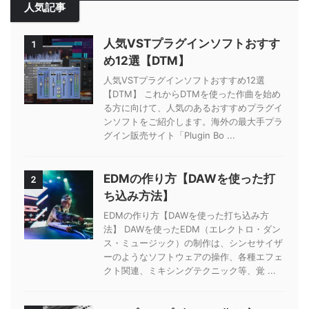
人気記事
人気VSTプラグインソフトおすす
1
め12選【DTM】
人気VSTプラグインソフトおすすめ12選
【DTM】 これからDTMを使った作曲を始め
る方に向けて、人気のあるおすすめプラグイ
ンソフトをご紹介します。海外の最大手プラ
グイン販売サイト「Plugin Bo ...
EDMの作り方【DAWを使った打
2
ち込み方法】
EDMの作り方【DAWを使った打ち込み方
法】 DAWを使ったEDM（エレクトロ・ダン
ス・ミュージック）の制作は、シンセサイザ
ーのようなソフトウェアの操作、各種エフェ
クト関連、ミキシングテクニック等、覚 ...