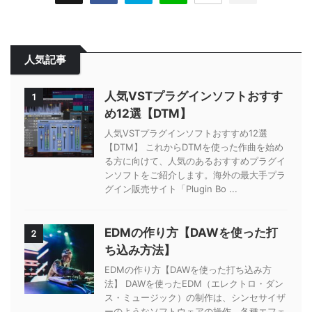
人気記事
人気VSTプラグインソフトおすす
1
め12選【DTM】
人気VSTプラグインソフトおすすめ12選
【DTM】 これからDTMを使った作曲を始め
る方に向けて、人気のあるおすすめプラグイ
ンソフトをご紹介します。海外の最大手プラ
グイン販売サイト「Plugin Bo ...
EDMの作り方【DAWを使った打
2
ち込み方法】
EDMの作り方【DAWを使った打ち込み方
法】 DAWを使ったEDM（エレクトロ・ダン
ス・ミュージック）の制作は、シンセサイザ
ーのようなソフトウェアの操作、各種エフェ