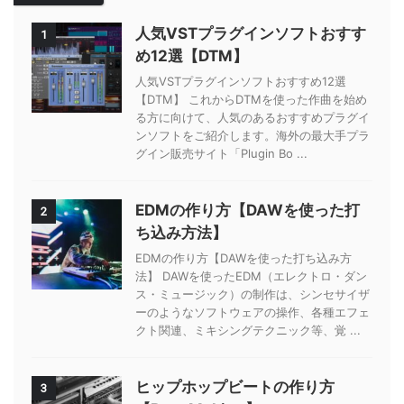
人気VSTプラグインソフトおすす
1
め12選【DTM】
人気VSTプラグインソフトおすすめ12選
【DTM】 これからDTMを使った作曲を始め
る方に向けて、人気のあるおすすめプラグイ
ンソフトをご紹介します。海外の最大手プラ
グイン販売サイト「Plugin Bo ...
EDMの作り方【DAWを使った打
2
ち込み方法】
EDMの作り方【DAWを使った打ち込み方
法】 DAWを使ったEDM（エレクトロ・ダン
ス・ミュージック）の制作は、シンセサイザ
ーのようなソフトウェアの操作、各種エフェ
クト関連、ミキシングテクニック等、覚 ...
ヒップホップビートの作り方
3