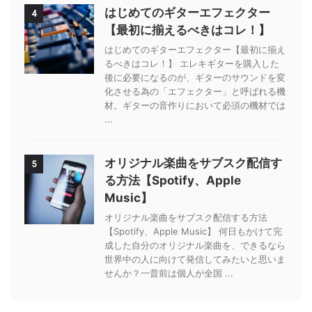
はじめてのギターエフェクター
4
【最初に揃えるべきはコレ！】
はじめてのギターエフェクター【最初に揃え
るべきはコレ！】 エレキギターを購入した
後に必要になるのが、ギターのサウンドを変
化させる為の「エフェクター」と呼ばれる機
材。ギターの音作りにおいて必須の機材では
...
オリジナル楽曲をサブスク配信す
5
る方法【Spotify、Apple
Music】
オリジナル楽曲をサブスク配信する方法
【Spotify、Apple Music】 何日もかけて完
成した自分のオリジナル楽曲を、できるなら
世界中の人に向けて発信してみたいと思いま
せんか？一昔前は個人が全国 ...