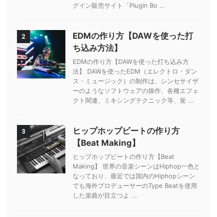
グイン販売サイト「Plugin Bo ...
EDMの作り方【DAWを使った打
2
ち込み方法】
EDMの作り方【DAWを使った打ち込み方
法】 DAWを使ったEDM（エレクトロ・ダン
ス・ミュージック）の制作は、シンセサイザ
ーのようなソフトウェアの操作、各種エフェ
クト関連、ミキシングテクニック等、覚 ...
ヒップホップビートの作り方
3
【Beat Making】
ヒップホップビートの作り方【Beat
Making】 世界の音楽シーンはHiphop一色と
なっており、最近では国内のHiphopシーン
でも海外プロデューサーのType Beatを使用
した楽曲が目立つよ ...