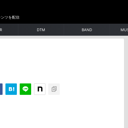
テンツを配信
R
DTM
BAND
MUS