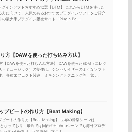
ラグインソフトおすすめ12選【DTM】 これからDTMを使った
る方に向けて、人気のあるおすすめプラグインソフトをご紹介
の最大手プラグイン販売サイト「Plugin Bo ...
作り方【DAWを使った打ち込み方法】
方【DAWを使った打ち込み方法】 DAWを使ったEDM（エレク
ス・ミュージック）の制作は、シンセサイザーのようなソフト
作、各種エフェクト関連、ミキシングテクニック等、覚 ...
プビートの作り方【Beat Making】
ビートの作り方【Beat Making】 世界の音楽シーンは
一色となっており、最近では国内のHiphopシーンでも海外プロデ
pe Beatを使用した楽曲が目立つよ ...