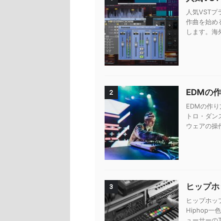
人気VSTプ
作曲を始め
します。海外
EDMの
2
EDMの作り
トロ・ダン
ウェアの操
ヒップホッ
3
ヒップホップ
Hiphop
ューサーのTy