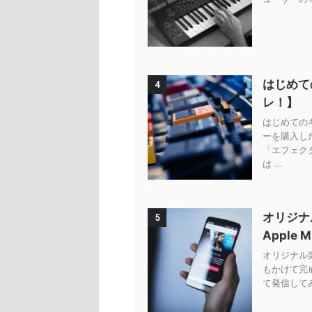
はじめて
4
レ！】
はじめての
ーを購入し
「エフェク
は ...
オリジナ
5
Apple 
オリジナル楽曲
もかけて完
て発信してみ