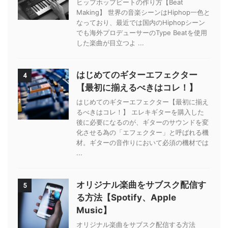
ヒップホップビートの作り方【Beat
Making】 世界の音楽シーンはHiphop一色と
なっており、最近では国内のHiphopシーン
でも海外プロデューサーのType Beatを使用
した楽曲が目立つよ ...
はじめてのギターエフェクター
4
【最初に揃えるべきはコレ！】
はじめてのギターエフェクター【最初に揃え
るべきはコレ！】 エレキギターを購入した
後に必要になるのが、ギターのサウンドを変
化させる為の「エフェクター」と呼ばれる機
材。ギターの音作りにおいて必須の機材では
...
オリジナル楽曲をサブスク配信す
5
る方法【Spotify、Apple
Music】
オリジナル楽曲をサブスク配信する方法