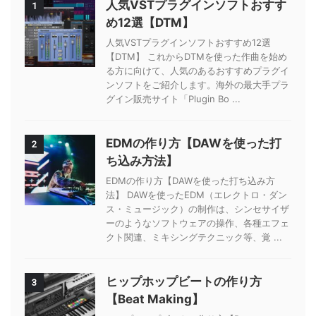
人気VSTプラグインソフトおすす
1
め12選【DTM】
人気VSTプラグインソフトおすすめ12選
【DTM】 これからDTMを使った作曲を始め
る方に向けて、人気のあるおすすめプラグイ
ンソフトをご紹介します。海外の最大手プラ
グイン販売サイト「Plugin Bo ...
EDMの作り方【DAWを使った打
2
ち込み方法】
EDMの作り方【DAWを使った打ち込み方
法】 DAWを使ったEDM（エレクトロ・ダン
ス・ミュージック）の制作は、シンセサイザ
ーのようなソフトウェアの操作、各種エフェ
クト関連、ミキシングテクニック等、覚 ...
ヒップホップビートの作り方
3
【Beat Making】