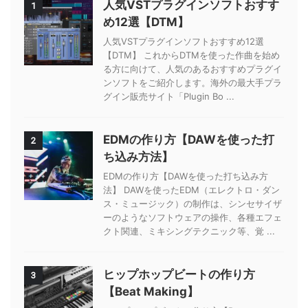
人気VSTプラグインソフトおすす
1
め12選【DTM】
人気VSTプラグインソフトおすすめ12選
【DTM】 これからDTMを使った作曲を始め
る方に向けて、人気のあるおすすめプラグイ
ンソフトをご紹介します。海外の最大手プラ
グイン販売サイト「Plugin Bo ...
EDMの作り方【DAWを使った打
2
ち込み方法】
EDMの作り方【DAWを使った打ち込み方
法】 DAWを使ったEDM（エレクトロ・ダン
ス・ミュージック）の制作は、シンセサイザ
ーのようなソフトウェアの操作、各種エフェ
クト関連、ミキシングテクニック等、覚 ...
ヒップホップビートの作り方
3
【Beat Making】