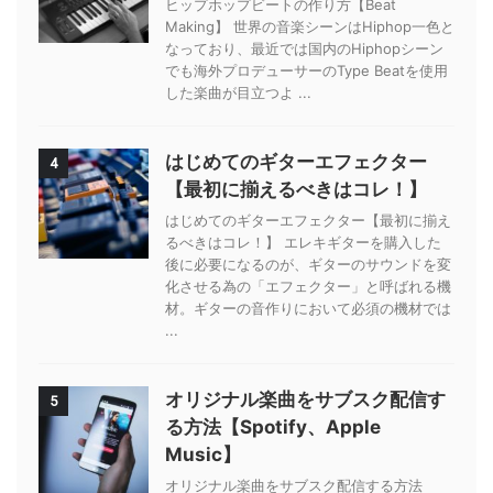
ヒップホップビートの作り方【Beat
Making】 世界の音楽シーンはHiphop一色と
なっており、最近では国内のHiphopシーン
でも海外プロデューサーのType Beatを使用
した楽曲が目立つよ ...
はじめてのギターエフェクター
4
【最初に揃えるべきはコレ！】
はじめてのギターエフェクター【最初に揃え
るべきはコレ！】 エレキギターを購入した
後に必要になるのが、ギターのサウンドを変
化させる為の「エフェクター」と呼ばれる機
材。ギターの音作りにおいて必須の機材では
...
オリジナル楽曲をサブスク配信す
5
る方法【Spotify、Apple
Music】
オリジナル楽曲をサブスク配信する方法