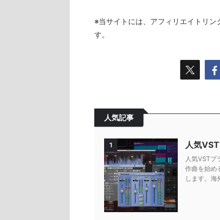
※当サイトには、アフィリエイトリン
す。
人気記事
人気VS
1
人気VSTプ
作曲を始め
します。海外