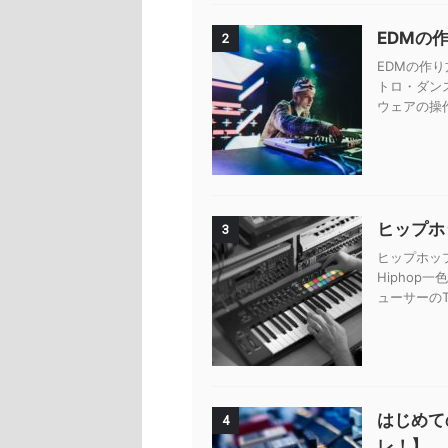
EDMの
2
EDMの作り
トロ・ダン
ウェアの操
ヒップホッ
3
ヒップホップ
Hiphop
ューサーのTy
はじめて
4
レ！】