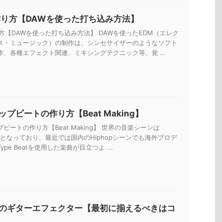
作り方【DAWを使った打ち込み方法】
方【DAWを使った打ち込み方法】 DAWを使ったEDM（エレク
ス・ミュージック）の制作は、シンセサイザーのようなソフト
作、各種エフェクト関連、ミキシングテクニック等、覚 ...
プビートの作り方【Beat Making】
ビートの作り方【Beat Making】 世界の音楽シーンは
一色となっており、最近では国内のHiphopシーンでも海外プロデ
pe Beatを使用した楽曲が目立つよ ...
のギターエフェクター【最初に揃えるべきはコ