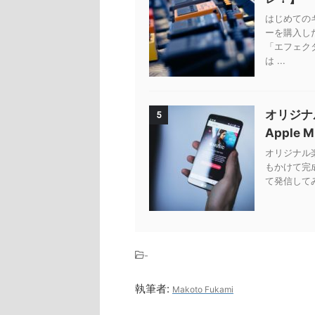
はじめての
ーを購入し
「エフェク
は ...
オリジナ
5
Apple 
オリジナル楽曲
もかけて完
て発信してみ
-
執筆者:
Makoto Fukami