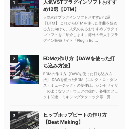
人気VSTプラグインソフトおすす
1
め12選【DTM】
人気VSTプラグインソフトおすすめ12選
【DTM】 これからDTMを使った作曲を始め
る方に向けて、人気のあるおすすめプラグイ
ンソフトをご紹介します。海外の最大手プラ
グイン販売サイト「Plugin Bo ...
EDMの作り方【DAWを使った打
2
ち込み方法】
EDMの作り方【DAWを使った打ち込み方
法】 DAWを使ったEDM（エレクトロ・ダン
ス・ミュージック）の制作は、シンセサイザ
ーのようなソフトウェアの操作、各種エフェ
クト関連、ミキシングテクニック等、覚 ...
ヒップホップビートの作り方
3
【Beat Making】