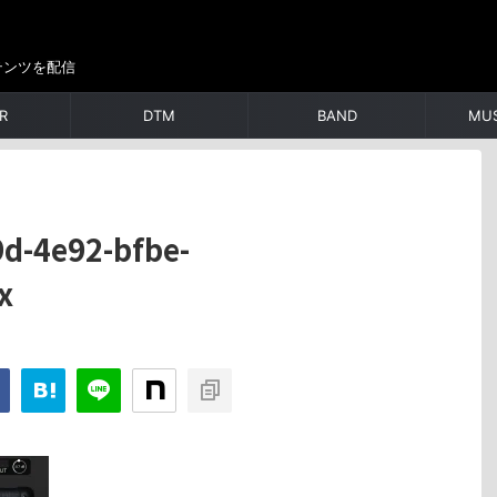
テンツを配信
R
DTM
BAND
MUS
d-4e92-bfbe-
x