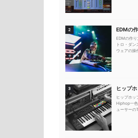
EDMの
2
EDMの作り
トロ・ダン
ウェアの操
ヒップホッ
3
ヒップホップ
Hiphop
ューサーのTy