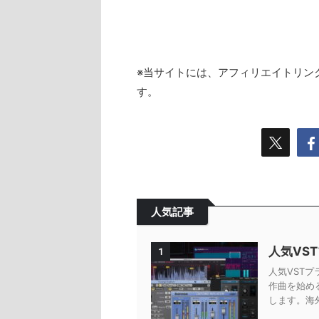
※当サイトには、アフィリエイトリン
す。
人気記事
人気VS
1
人気VSTプ
作曲を始め
します。海外