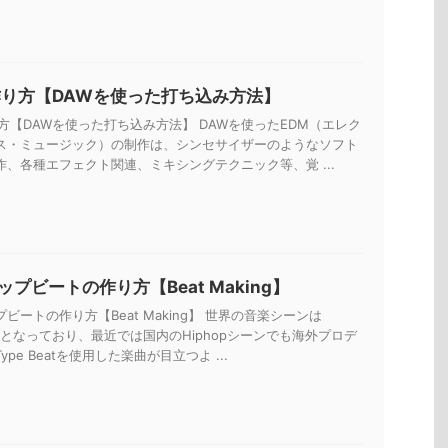
作り方【DAWを使った打ち込み方法】
方【DAWを使った打ち込み方法】 DAWを使ったEDM（エレク
ス・ミュージック）の制作は、シンセサイザーのようなソフト
作、各種エフェクト関連、ミキシングテクニック等、覚 ...
プビートの作り方【Beat Making】
ビートの作り方【Beat Making】 世界の音楽シーンは
一色となっており、最近では国内のHiphopシーンでも海外プロデ
pe Beatを使用した楽曲が目立つよ ...