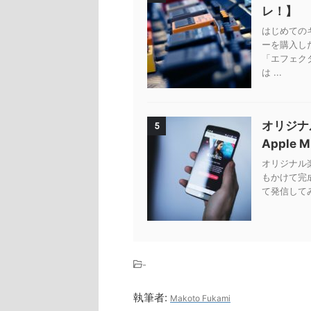
レ！】
はじめての
ーを購入し
「エフェク
は ...
オリジナ
5
Apple 
オリジナル楽曲
もかけて完
て発信してみ
-
執筆者:
Makoto Fukami