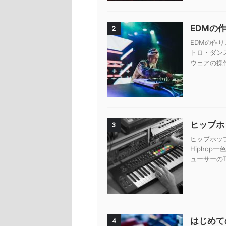
EDMの
2
EDMの作り
トロ・ダン
ウェアの操
ヒップホッ
3
ヒップホップ
Hiphop
ューサーのTy
はじめて
4