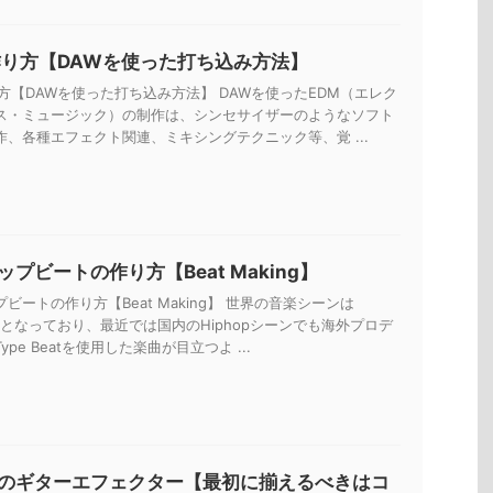
作り方【DAWを使った打ち込み方法】
方【DAWを使った打ち込み方法】 DAWを使ったEDM（エレク
ス・ミュージック）の制作は、シンセサイザーのようなソフト
作、各種エフェクト関連、ミキシングテクニック等、覚 ...
プビートの作り方【Beat Making】
ビートの作り方【Beat Making】 世界の音楽シーンは
一色となっており、最近では国内のHiphopシーンでも海外プロデ
pe Beatを使用した楽曲が目立つよ ...
のギターエフェクター【最初に揃えるべきはコ