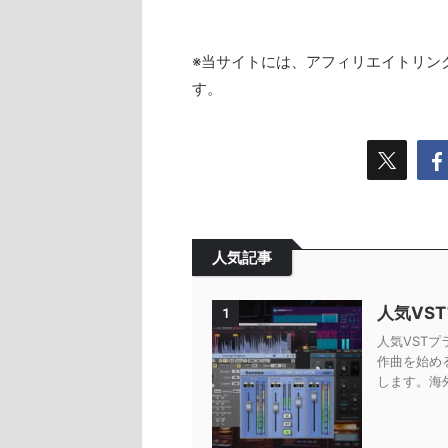
※当サイトには、アフィリエイトリン
す。
人気記事
人気VS
1
人気VSTプ
作曲を始め
します。海外